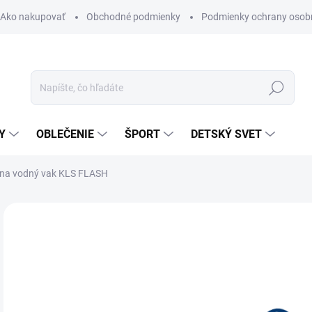
Ako nakupovať
Obchodné podmienky
Podmienky ochrany osob
Hľadať
Y
OBLEČENIE
ŠPORT
DETSKÝ SVET
 na vodný vak KLS FLASH
Neohodnotené
Podrobnosti hodnotenia
ZNAČKA:
KELLYS
12
Jedn
SK
cena