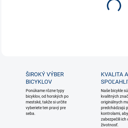
DETA
ŠIROKÝ VÝBER
KVALITA 
BICYKLOV
SPOĽAHL
Ponúkame rôzne typy
Naše bicykle sú
bicyklov, od horských po
kvalitných zna
mestské, takže si určite
originálnych ma
vyberiete ten pravý pre
predchádzajú p
seba.
kontrolami, ab
zabezpečili ich 
životnosť.