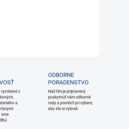
−
+
Pridať do košíka
ILNÉ INFORMÁCIE
OPÝTAŤ SA
STRÁŽIŤ
A
ODBORNE
IVOSŤ
PORADENSTVO
 vyrobené z
Náš tím je pripravený
čkových,
poskytnúť vám odborné
teriálov a
rady a pomôcť pri výbere,
rísnymi
aby ste si vybrali.
y sme
dlhú