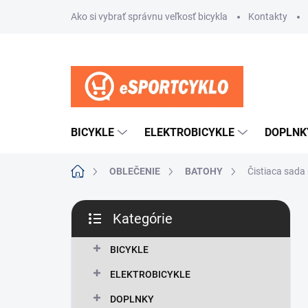
Prejsť
Ako si vybrať správnu veľkosť bicykla
Kontakty
na
obsah
BICYKLE
ELEKTROBICYKLE
DOPLNK
Domov
OBLEČENIE
BATOHY
Čistiaca sada
B
Kategórie
o
Preskočiť
č
kategórie
n
BICYKLE
ý
ELEKTROBICYKLE
p
a
DOPLNKY