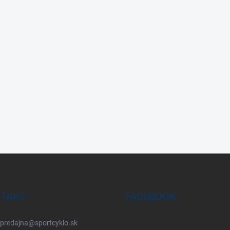
TAKT
FACEBOOK
predajna
@
sportcyklo.sk