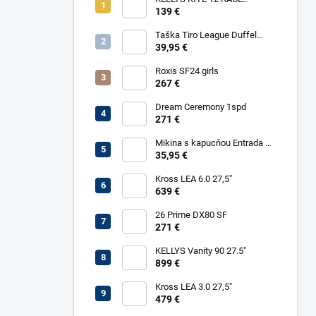
YELLOW
139 €
Taška Tiro League Duffel
Large
39,95 €
Roxis SF24 girls
267 €
Dream Ceremony 1spd
271 €
Mikina s kapucňou Entrada 22
Sweat
35,95 €
Kross LEA 6.0 27,5"
639 €
26 Prime DX80 SF
271 €
KELLYS Vanity 90 27.5"
899 €
Kross LEA 3.0 27,5"
479 €