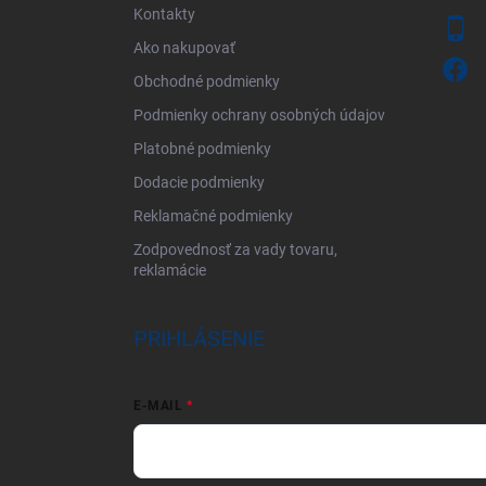
Kontakty
Ako nakupovať
Obchodné podmienky
Podmienky ochrany osobných údajov
Platobné podmienky
Dodacie podmienky
Reklamačné podmienky
Zodpovednosť za vady tovaru,
reklamácie
PRIHLÁSENIE
E-MAIL