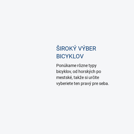
ŠIROKÝ VÝBER
BICYKLOV
Ponúkame rôzne typy
bicyklov, od horských po
mestské, takže si určite
vyberiete ten pravý pre seba.