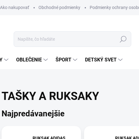
Ako nakupovať
Obchodné podmienky
Podmienky ochrany osob
Hľadať
Y
OBLEČENIE
ŠPORT
DETSKÝ SVET
TAŠKY A RUKSAKY
Najpredávanejšie
RUKSAK ADIDAS
RUKSAK AD