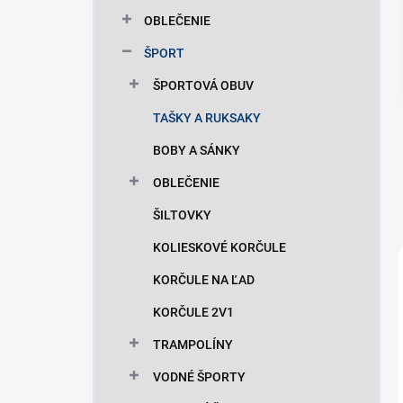
n
OBLEČENIE
e
l
ŠPORT
ŠPORTOVÁ OBUV
TAŠKY A RUKSAKY
BOBY A SÁNKY
OBLEČENIE
ŠILTOVKY
KOLIESKOVÉ KORČULE
KORČULE NA ĽAD
KORČULE 2V1
TRAMPOLÍNY
VODNÉ ŠPORTY