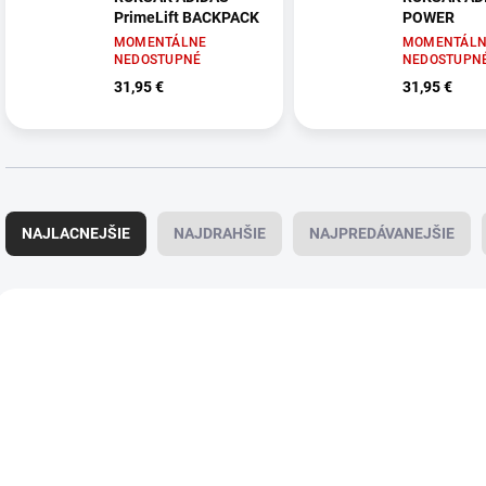
PrimeLift BACKPACK
POWER
MOMENTÁLNE
MOMENTÁLN
NEDOSTUPNÉ
NEDOSTUPN
31,95 €
31,95 €
R
a
NAJLACNEJŠIE
NAJDRAHŠIE
NAJPREDÁVANEJŠIE
d
e
n
V
i
ý
AKCIA
AKCIA
624884
e
p
p
i
r
s
o
p
d
r
u
o