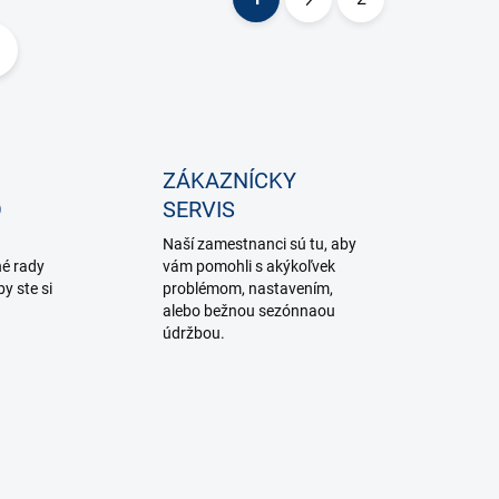
S
t
r
á
n
k
ZÁKAZNÍCKY
o
O
SERVIS
v
Naší zamestnanci sú tu, aby
a
é rady
vám pomohli s akýkoľvek
n
y ste si
problémom, nastavením,
alebo bežnou sezónnaou
i
údržbou.
e