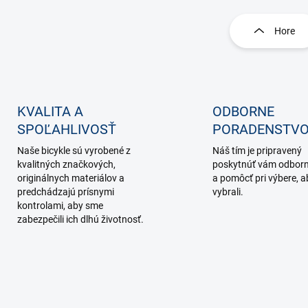
O
v
l
Hore
á
d
a
c
i
e
KVALITA A
ODBORNE
p
SPOĽAHLIVOSŤ
PORADENSTV
r
v
Naše bicykle sú vyrobené z
Náš tím je pripravený
k
kvalitných značkových,
poskytnúť vám odborn
y
originálnych materiálov a
a pomôcť pri výbere, ab
v
predchádzajú prísnymi
vybrali.
ý
kontrolami, aby sme
p
zabezpečili ich dlhú životnosť.
i
s
u