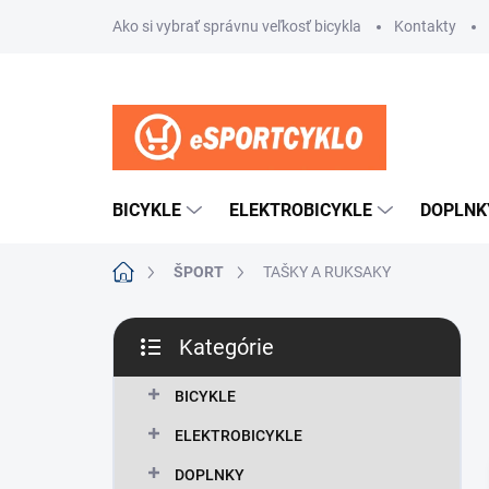
Prejsť
Ako si vybrať správnu veľkosť bicykla
Kontakty
na
obsah
BICYKLE
ELEKTROBICYKLE
DOPLNK
Domov
ŠPORT
TAŠKY A RUKSAKY
B
Kategórie
o
Preskočiť
č
kategórie
n
BICYKLE
ý
ELEKTROBICYKLE
p
a
DOPLNKY