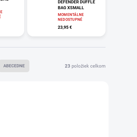
DEFENDER DUFFLE
BAG XSMALL
E
MOMENTÁLNE
É
NEDOSTUPNÉ
23,95 €
23
položiek celkom
ABECEDNE
AKCIA
624 714
624714