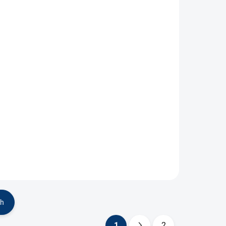
Taška Tiro League
LE
Duffel Small
26,35 €
Do košíka
Malá taška vyrobená s
ci
obsahom recyklovaných
ške s
materiálov. Zbaľ si svoju
futbalovú výbavu do tejto
aška
štýlovej tašky z kolekcie
le Bag
adidas Tiro League. Vyznačuje
 na
sa malou veľkosťou,...
ch
1
2