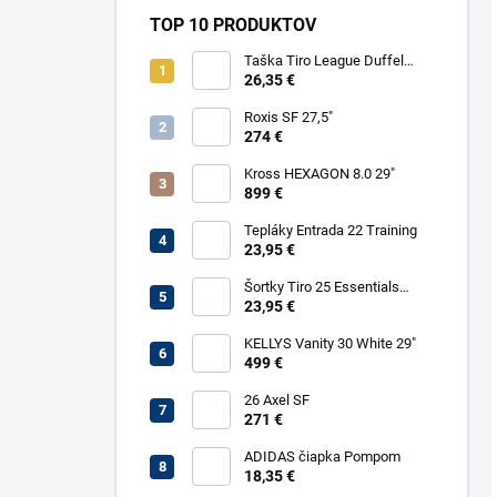
TOP 10 PRODUKTOV
Taška Tiro League Duffel
Small
26,35 €
Roxis SF 27,5"
274 €
Kross HEXAGON 8.0 29"
899 €
Tepláky Entrada 22 Training
23,95 €
Šortky Tiro 25 Essentials
Woven
23,95 €
KELLYS Vanity 30 White 29"
499 €
26 Axel SF
271 €
ADIDAS čiapka Pompom
18,35 €