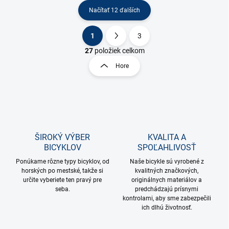
Načítať 12 ďalších
1
3
O
S
v
t
27
položiek celkom
l
r
Hore
á
á
d
n
a
k
c
o
i
e
v
p
a
r
ŠIROKÝ VÝBER
KVALITA A
n
v
BICYKLOV
SPOĽAHLIVOSŤ
i
k
Ponúkame rôzne typy bicyklov, od
Naše bicykle sú vyrobené z
e
y
horských po mestské, takže si
kvalitných značkových,
v
určite vyberiete ten pravý pre
originálnych materiálov a
ý
seba.
predchádzajú prísnymi
p
kontrolami, aby sme zabezpečili
i
ich dlhú životnosť.
s
u