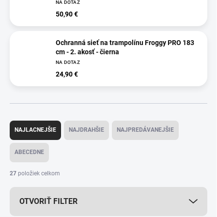
NA DOTAZ
50,90 €
Ochranná sieť na trampolínu Froggy PRO 183
cm - 2. akosť - čierna
NA DOTAZ
24,90 €
R
a
NAJLACNEJŠIE
NAJDRAHŠIE
NAJPREDÁVANEJŠIE
d
e
ABECEDNE
n
i
27
položiek celkom
e
p
OTVORIŤ FILTER
r
o