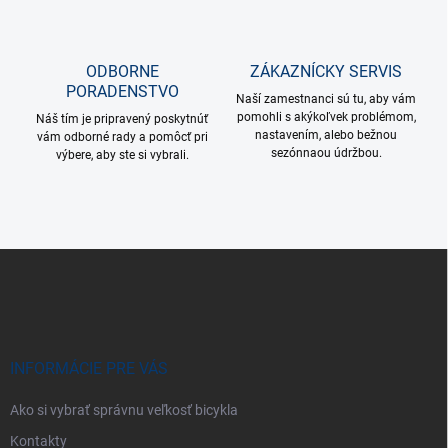
ODBORNE
ZÁKAZNÍCKY SERVIS
PORADENSTVO
Naší zamestnanci sú tu, aby vám
pomohli s akýkoľvek problémom,
Náš tím je pripravený poskytnúť
nastavením, alebo bežnou
vám odborné rady a pomôcť pri
sezónnaou údržbou.
výbere, aby ste si vybrali.
Z
á
p
ä
t
i
INFORMÁCIE PRE VÁS
e
Ako si vybrať správnu veľkosť bicykla
Kontakty