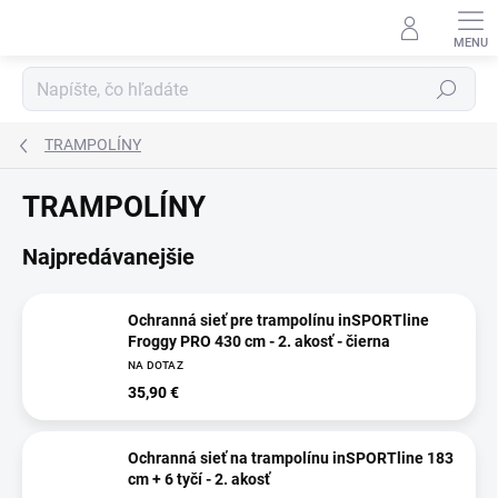
Prejsť
na
obsah
Hľadať
TRAMPOLÍNY
TRAMPOLÍNY
Najpredávanejšie
Ochranná sieť pre trampolínu inSPORTline
Froggy PRO 430 cm - 2. akosť - čierna
NA DOTAZ
35,90 €
Ochranná sieť na trampolínu inSPORTline 183
cm + 6 tyčí - 2. akosť