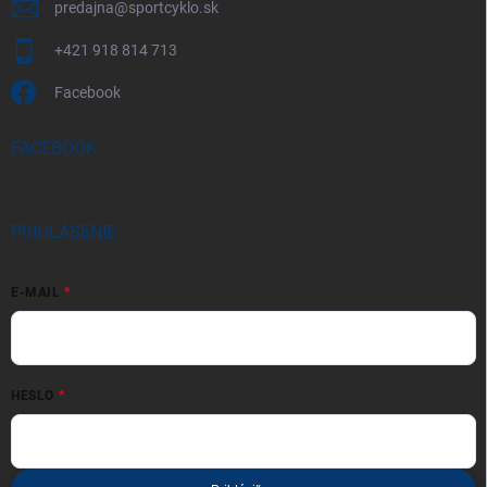
predajna
@
sportcyklo.sk
+421 918 814 713
Facebook
FACEBOOK
PRIHLÁSENIE
E-MAIL
HESLO