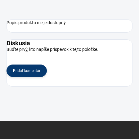
Popis produktu nie je dostupný
Diskusia
Buďte prvý, kto napíše príspevok k tejto položke.
Pridať komentár
Z
á
p