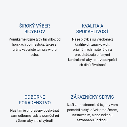
ŠIROKÝ VÝBER
KVALITA A
BICYKLOV
SPOĽAHLIVOSŤ
Ponúkame rôzne typy bicyklov, od
Naše bicykle sú vyrobené z
horských po mestské, takže si
kvalitných značkových,
určite vyberiete ten pravý pre
originálnych materiálov a
seba.
predchádzajú prísnymi
kontrolami, aby sme zabezpečili
ich dlhú životnosť.
ODBORNE
ZÁKAZNÍCKY SERVIS
PORADENSTVO
Naší zamestnanci sú tu, aby vám
pomohli s akýkoľvek problémom,
Náš tím je pripravený poskytnúť
nastavením, alebo bežnou
vám odborné rady a pomôcť pri
sezónnaou údržbou.
výbere, aby ste si vybrali.