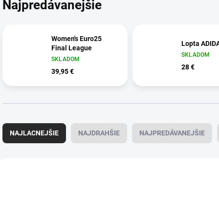
Najpredávanejšie
Women's Euro25
Lopta ADID
Final League
SKLADOM
SKLADOM
28 €
39,95 €
R
a
NAJLACNEJŠIE
NAJDRAHŠIE
NAJPREDÁVANEJŠIE
d
e
n
V
i
ý
624445/4
6
e
p
p
i
r
s
o
p