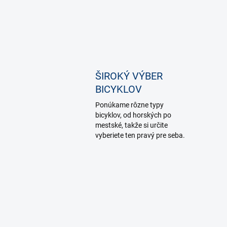
ŠIROKÝ VÝBER
BICYKLOV
Ponúkame rôzne typy
bicyklov, od horských po
mestské, takže si určite
vyberiete ten pravý pre seba.