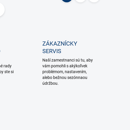
t
r
á
n
k
ZÁKAZNÍCKY
o
O
SERVIS
v
Naší zamestnanci sú tu, aby
a
é rady
vám pomohli s akýkoľvek
n
y ste si
problémom, nastavením,
alebo bežnou sezónnaou
i
údržbou.
e