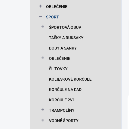
n
OBLEČENIE
e
l
ŠPORT
ŠPORTOVÁ OBUV
TAŠKY A RUKSAKY
BOBY A SÁNKY
OBLEČENIE
ŠILTOVKY
KOLIESKOVÉ KORČULE
KORČULE NA ĽAD
KORČULE 2V1
TRAMPOLÍNY
VODNÉ ŠPORTY