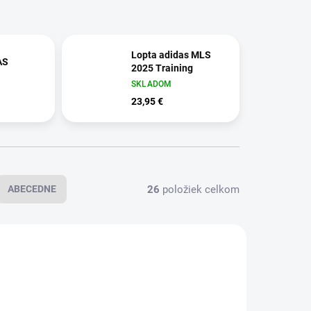
Lopta adidas MLS
AS
2025 Training
SKLADOM
23,95 €
26
položiek celkom
ABECEDNE
24231/4
624446/4