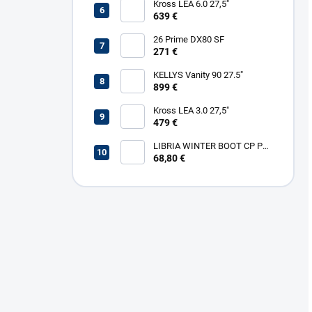
Kross LEA 6.0 27,5"
639 €
26 Prime DX80 SF
271 €
KELLYS Vanity 90 27.5"
899 €
Kross LEA 3.0 27,5"
479 €
LIBRIA WINTER BOOT CP PL
W
68,80 €