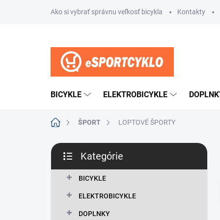
Prejsť
Ako si vybrať správnu veľkosť bicykla
Kontakty
na
obsah
BICYKLE
ELEKTROBICYKLE
DOPLNK
Domov
ŠPORT
LOPTOVÉ ŠPORTY
B
Kategórie
o
Preskočiť
č
kategórie
n
BICYKLE
ý
ELEKTROBICYKLE
p
a
DOPLNKY