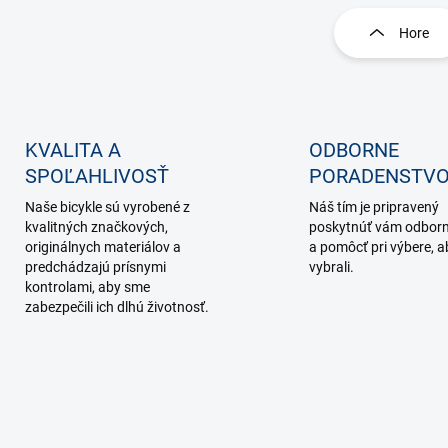
v
l
Hore
á
d
a
c
i
e
KVALITA A
ODBORNE
p
SPOĽAHLIVOSŤ
PORADENSTV
r
v
Naše bicykle sú vyrobené z
Náš tím je pripravený
k
kvalitných značkových,
poskytnúť vám odborn
y
originálnych materiálov a
a pomôcť pri výbere, ab
v
predchádzajú prísnymi
vybrali.
ý
kontrolami, aby sme
p
zabezpečili ich dlhú životnosť.
i
s
u