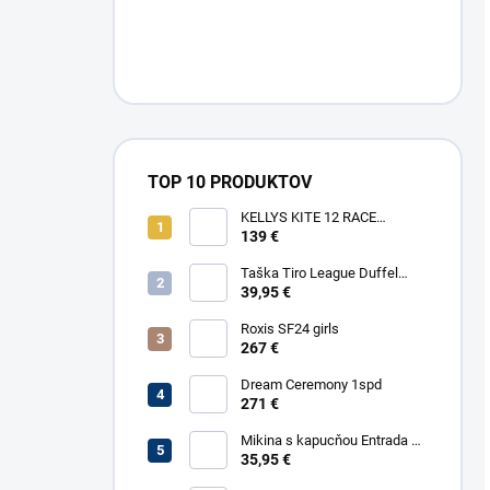
TOP 10 PRODUKTOV
KELLYS KITE 12 RACE
YELLOW
139 €
Taška Tiro League Duffel
Large
39,95 €
Roxis SF24 girls
267 €
Dream Ceremony 1spd
271 €
Mikina s kapucňou Entrada 22
Sweat
35,95 €