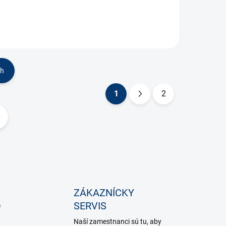
ch
1
2
S
t
r
á
n
k
o
ZÁKAZNÍCKY
v
O
SERVIS
a
Naší zamestnanci sú tu, aby