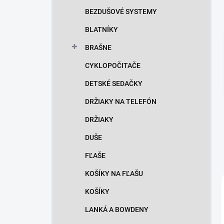
n
BEZDUŠOVÉ SYSTEMY
e
l
BLATNÍKY
BRAŠNE
CYKLOPOČITAČE
DETSKÉ SEDAČKY
DRŽIAKY NA TELEFÓN
DRŽIAKY
DUŠE
FĽAŠE
KOŠÍKY NA FĽAŠU
KOŠÍKY
LANKÁ A BOWDENY