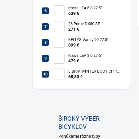
Kross LEA 6.0 27,5"
639 €
26 Prime DX80 SF
271 €
KELLYS Vanity 90 27.5"
899 €
Kross LEA 3.0 27,5"
479 €
LIBRIA WINTER BOOT CP PL
W
68,80 €
ŠIROKÝ VÝBER
BICYKLOV
Ponúkame rôzne typy