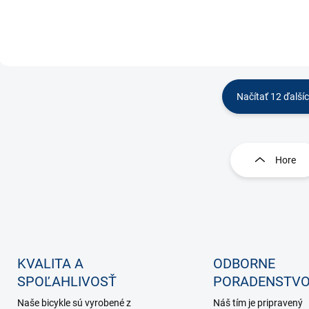
Načítať 12 ďalší
O
v
l
Hore
á
d
a
c
i
e
p
KVALITA A
ODBORNE
r
v
SPOĽAHLIVOSŤ
PORADENSTV
k
y
Naše bicykle sú vyrobené z
Náš tím je pripravený