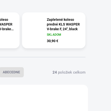
oleso
Zapletené koleso
 WASPER
predné KLS WASPER
-brake
V-brake F, 24", black
SKLADOM
30,90 €
24
položiek celkom
ABECEDNE
1605
1638