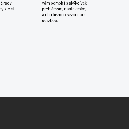
n
é rady
vám pomohli s akýkoľvek
i
y ste si
problémom, nastavením,
alebo bežnou sezónnaou
e
údržbou.