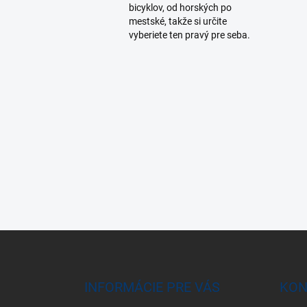
bicyklov, od horských po
mestské, takže si určite
vyberiete ten pravý pre seba.
Z
á
p
ä
INFORMÁCIE PRE VÁS
KON
t