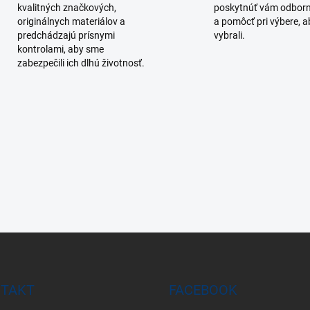
v
kvalitných značkových,
poskytnúť vám odborn
ý
originálnych materiálov a
a pomôcť pri výbere, ab
p
predchádzajú prísnymi
vybrali.
i
kontrolami, aby sme
s
zabezpečili ich dlhú životnosť.
u
TAKT
FACEBOOK