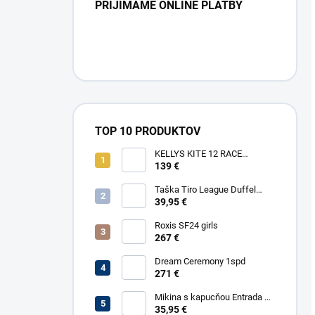
PRIJÍMAME ONLINE PLATBY
TOP 10 PRODUKTOV
KELLYS KITE 12 RACE
YELLOW
139 €
Taška Tiro League Duffel
Large
39,95 €
Roxis SF24 girls
267 €
Dream Ceremony 1spd
271 €
Mikina s kapucňou Entrada 22
Sweat
35,95 €