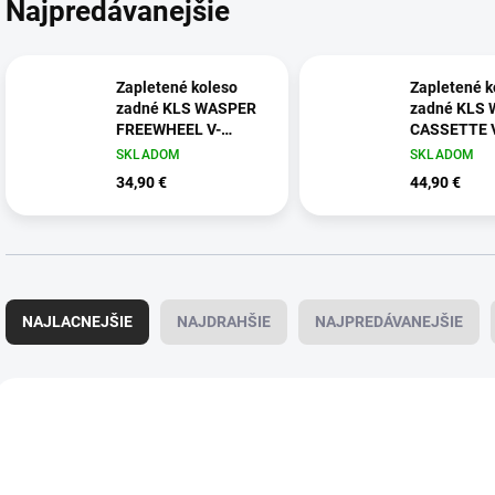
Najpredávanejšie
Zapletené koleso
Zapletené k
zadné KLS WASPER
zadné KLS
FREEWHEEL V-
CASSETTE V
brakeR, 24", black
R, 24", black
SKLADOM
SKLADOM
34,90 €
44,90 €
R
a
NAJLACNEJŠIE
NAJDRAHŠIE
NAJPREDÁVANEJŠIE
d
e
n
V
i
ý
1635
e
p
p
i
r
s