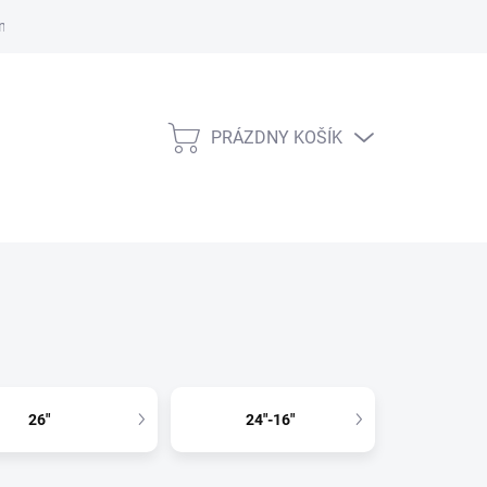
ných údajov
Platobné podmienky
Dodacie podmienky
Rekla
PRÁZDNY KOŠÍK
NÁKUPNÝ
KOŠÍK
26"
24"-16"