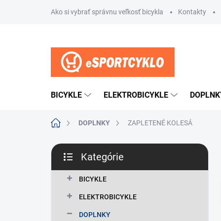
Prejsť
Ako si vybrať správnu veľkosť bicykla
Kontakty
na
obsah
BICYKLE
ELEKTROBICYKLE
DOPLNK
Domov
DOPLNKY
ZAPLETENÉ KOLESÁ
B
Kategórie
o
Preskočiť
č
kategórie
n
BICYKLE
ý
ELEKTROBICYKLE
p
a
DOPLNKY