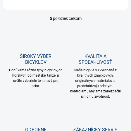
5
položiek celkom
O
v
l
á
d
a
c
ŠIROKÝ VÝBER
KVALITA A
i
BICYKLOV
SPOĽAHLIVOSŤ
e
p
Ponúkame rôzne typy bicyklov, od
Naše bicykle sú vyrobené z
horských po mestské, takže si
r
kvalitných značkových,
určite vyberiete ten pravý pre
originálnych materiálov a
v
seba.
predchádzajú prísnymi
k
kontrolami, aby sme zabezpečili
y
ich dlhú životnosť.
v
ý
p
i
s
u
ODBORNE
ZÁKAZNÍCKY SERVIS