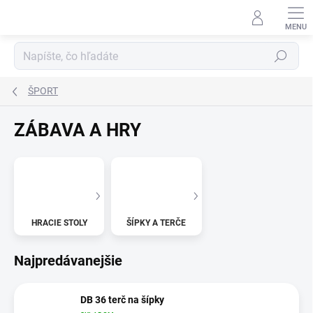
Prejsť
na
obsah
Hľadať
ŠPORT
ZÁBAVA A HRY
HRACIE STOLY
ŠÍPKY A TERČE
Najpredávanejšie
DB 36 terč na šípky