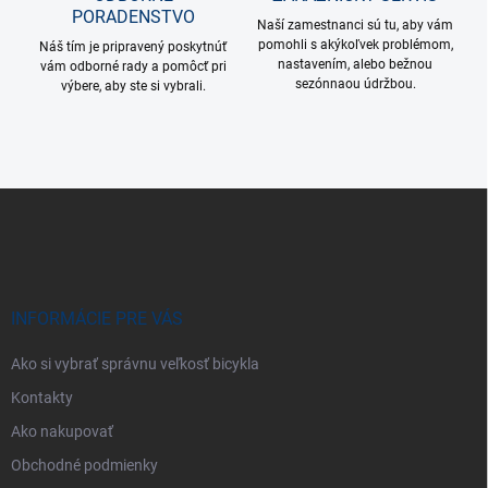
PORADENSTVO
Naší zamestnanci sú tu, aby vám
pomohli s akýkoľvek problémom,
Náš tím je pripravený poskytnúť
nastavením, alebo bežnou
vám odborné rady a pomôcť pri
sezónnaou údržbou.
výbere, aby ste si vybrali.
Z
á
p
ä
t
i
INFORMÁCIE PRE VÁS
e
Ako si vybrať správnu veľkosť bicykla
Kontakty
Ako nakupovať
Obchodné podmienky