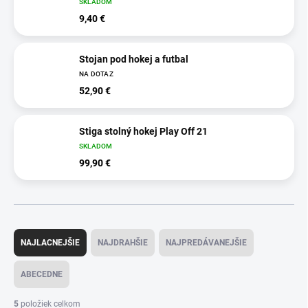
SKLADOM
9,40 €
Stojan pod hokej a futbal
NA DOTAZ
52,90 €
Stiga stolný hokej Play Off 21
SKLADOM
99,90 €
R
a
NAJLACNEJŠIE
NAJDRAHŠIE
NAJPREDÁVANEJŠIE
d
e
ABECEDNE
n
i
5
položiek celkom