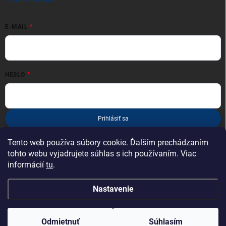
E-MAIL
HESLO
Prihlásiť sa
Nová registrácia
Zabudnuté heslo
Tento web používa súbory cookie. Ďalším prechádzaním
tohto webu vyjadrujete súhlas s ich používaním. Viac
informácií
tu
.
Nastavenie
Copyright 2026
esportcyklo.sk
. Všetky práva vyhradené.
Odmietnuť
Súhlasím