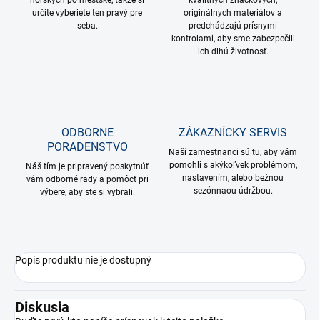
horských po mestské, takže si
kvalitných značkových,
určite vyberiete ten pravý pre
originálnych materiálov a
seba.
predchádzajú prísnymi
kontrolami, aby sme zabezpečili
ich dlhú životnosť.
ODBORNE
ZÁKAZNÍCKY SERVIS
PORADENSTVO
Naší zamestnanci sú tu, aby vám
pomohli s akýkoľvek problémom,
Náš tím je pripravený poskytnúť
nastavením, alebo bežnou
vám odborné rady a pomôcť pri
sezónnaou údržbou.
výbere, aby ste si vybrali.
Popis produktu nie je dostupný
Diskusia