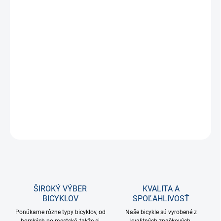
terča sú 36 x 1 cm. Na jednej strane je vyobrazený klasický terč s
postrannými číslami a oceľovými drôtikmi. Druhá strana ponúka
zjednodušenú čierno-bielu verziu s bodovaním od 1-9. Balenie
obsahuje 6 kusov plastových šípok s oceľovými hrotmi.
Parametre:
rozmery terča: 36 x 1 cm
obsah balenia: 6x šípky, 1x terč
hmotnosť balenia: 850 g
materiál: PE plast, železo, mnohovrstvový lisovaný papier
OPÝTAŤ SA
STRÁŽIŤ
ŠIROKÝ VÝBER
KVALITA A
BICYKLOV
SPOĽAHLIVOSŤ
Ponúkame rôzne typy bicyklov, od
Naše bicykle sú vyrobené z