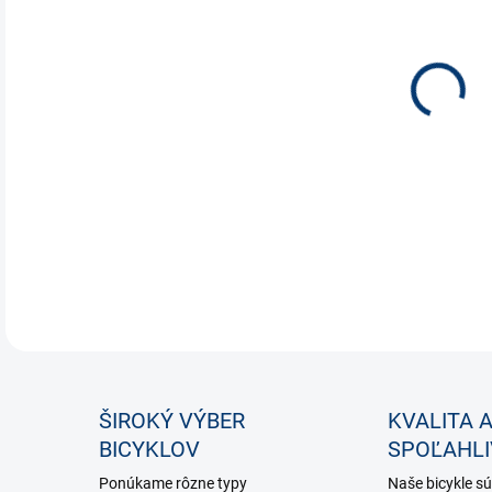
VAR
DETA
ŠIROKÝ VÝBER
KVALITA 
BICYKLOV
SPOĽAHL
Ponúkame rôzne typy
Naše bicykle sú