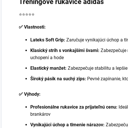
Tréningové rukavice adidas
⭐⭐⭐⭐⭐
✅ Vlastnosti:
Lateks Soft Grip:
Zaručuje vynikajúci úchop a t
Klasický strih s vonkajšími švami:
Zabezpečuje 
uchopení a hode
Elastický manžet:
Zabezpečuje stabilitu a lepši
Široký pásik na suchý zips:
Pevné zapínanie, kto
✅ Výhody:
Profesionálne rukavice za prijateľnú cenu:
Ideá
brankárov
Vynikajúci úchop a tlmenie nárazov:
Zabezpečuj