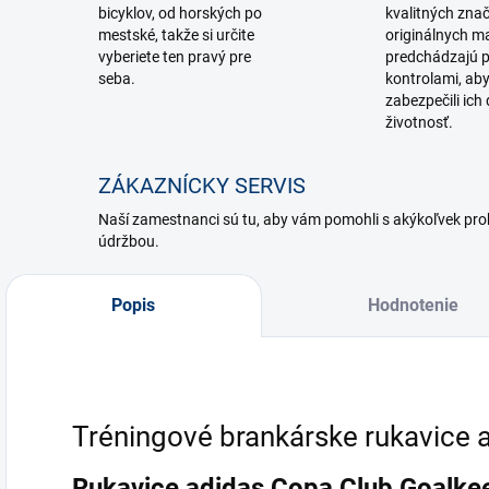
bicyklov, od horských po
kvalitných zna
mestské, takže si určite
originálnych ma
vyberiete ten pravý pre
predchádzajú p
seba.
kontrolami, ab
zabezpečili ich 
životnosť.
ZÁKAZNÍCKY SERVIS
Naší zamestnanci sú tu, aby vám pomohli s akýkoľvek p
údržbou.
Popis
Hodnotenie
Tréningové brankárske rukavice 
Rukavice adidas Copa Club Goalke