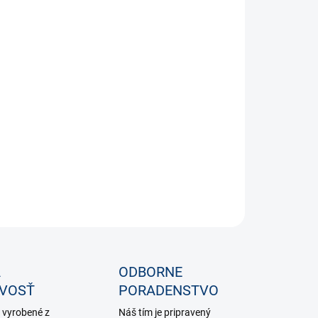
IANT
−
+
Pridať do košíka
ILNÉ INFORMÁCIE
OPÝTAŤ SA
STRÁŽIŤ
A
ODBORNE
IVOSŤ
PORADENSTVO
 vyrobené z
Náš tím je pripravený