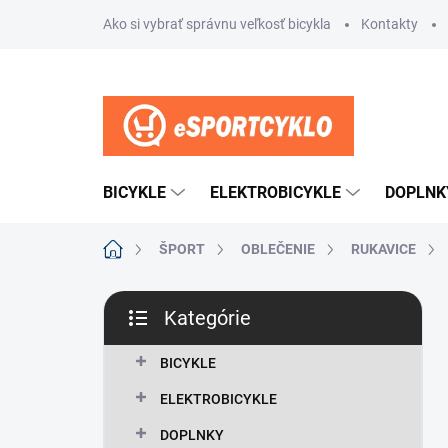
Prejsť
Ako si vybrať správnu veľkosť bicykla
Kontakty
na
obsah
BICYKLE
ELEKTROBICYKLE
DOPLNK
Domov
ŠPORT
OBLEČENIE
RUKAVICE
B
Kategórie
o
Preskočiť
č
kategórie
n
BICYKLE
ý
ELEKTROBICYKLE
p
a
DOPLNKY