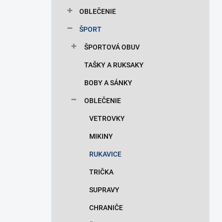
n
OBLEČENIE
e
l
ŠPORT
ŠPORTOVÁ OBUV
TAŠKY A RUKSAKY
BOBY A SÁNKY
OBLEČENIE
VETROVKY
MIKINY
RUKAVICE
TRIČKA
SUPRAVY
CHRANIČE