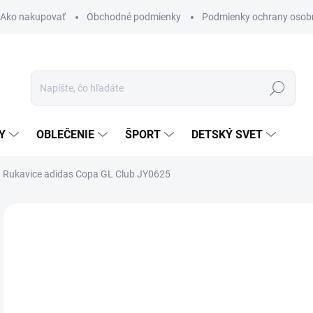
Ako nakupovať
Obchodné podmienky
Podmienky ochrany osob
Hľadať
Y
OBLEČENIE
ŠPORT
DETSKÝ SVET
Rukavice adidas Copa GL Club JY0625
Neohodnotené
Podrobnosti hodnotenia
ZNAČKA:
ADIDAS
AKCIA
NOVINKA
TIP
19
Jedn
ZVO
cena