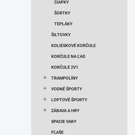
ČIAPKY
ŠORTKY
TEPLÁKY
ŠILTOVKY
KOLIESKOVÉ KORČULE
KORČULE NA ĽAD
KORČULE 2V1
TRAMPOLÍNY
VODNÉ ŠPORTY
LOPTOVÉ ŠPORTY
ZÁBAVA A HRY
SPACIE VAKY
FĽAŠE