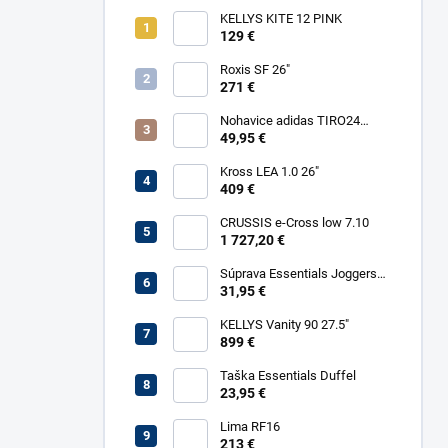
KELLYS KITE 12 PINK
129 €
Roxis SF 26"
271 €
Nohavice adidas TIRO24
TRPTW
49,95 €
Kross LEA 1.0 26"
409 €
CRUSSIS e-Cross low 7.10
1 727,20 €
Súprava Essentials Joggers
Kids
31,95 €
KELLYS Vanity 90 27.5"
899 €
Taška Essentials Duffel
23,95 €
Lima RF16
213 €