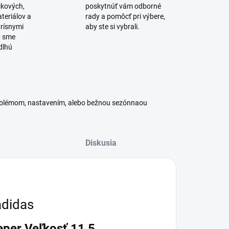
čkových,
poskytnúť vám odborné
teriálov a
rady a pomôcť pri výbere,
rísnymi
aby ste si vybrali.
y sme
dlhú
roblémom, nastavením, alebo bežnou sezónnaou
Diskusia
adidas
eper Veľkosť 11,5