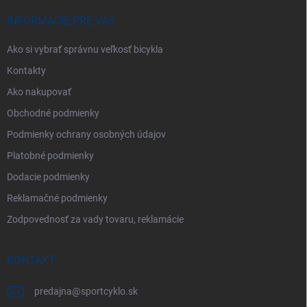
t
i
INFORMÁCIE PRE VÁS
e
Ako si vybrať správnu veľkosť bicykla
Kontakty
Ako nakupovať
Obchodné podmienky
Podmienky ochrany osobných údajov
Platobné podmienky
Dodacie podmienky
Reklamačné podmienky
Zodpovednosť za vady tovaru, reklamácie
KONTAKT
predajna
@
sportcyklo.sk