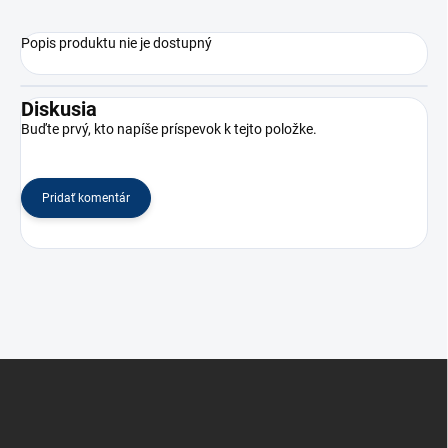
Popis produktu nie je dostupný
Diskusia
Buďte prvý, kto napíše príspevok k tejto položke.
Pridať komentár
Z
á
p
ä