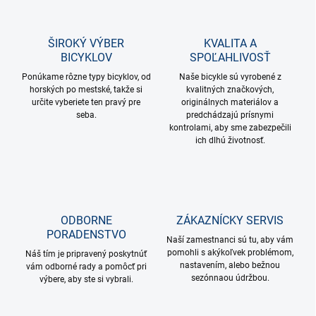
ŠIROKÝ VÝBER
KVALITA A
BICYKLOV
SPOĽAHLIVOSŤ
Ponúkame rôzne typy bicyklov, od
Naše bicykle sú vyrobené z
horských po mestské, takže si
kvalitných značkových,
určite vyberiete ten pravý pre
originálnych materiálov a
seba.
predchádzajú prísnymi
kontrolami, aby sme zabezpečili
ich dlhú životnosť.
ODBORNE
ZÁKAZNÍCKY SERVIS
PORADENSTVO
Naší zamestnanci sú tu, aby vám
pomohli s akýkoľvek problémom,
Náš tím je pripravený poskytnúť
nastavením, alebo bežnou
vám odborné rady a pomôcť pri
sezónnaou údržbou.
výbere, aby ste si vybrali.