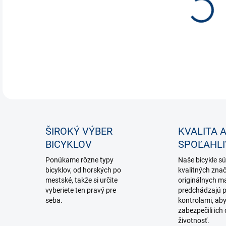
DETA
ŠIROKÝ VÝBER
KVALITA 
BICYKLOV
SPOĽAHL
Ponúkame rôzne typy
Naše bicykle sú
bicyklov, od horských po
kvalitných zna
mestské, takže si určite
originálnych ma
vyberiete ten pravý pre
predchádzajú p
seba.
kontrolami, ab
zabezpečili ich 
životnosť.