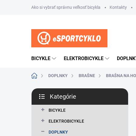
Prejsť
Ako si vybrať správnu veľkosť bicykla
Kontakty
na
obsah
BICYKLE
ELEKTROBICYKLE
DOPLNK
Domov
DOPLNKY
BRAŠNE
BRAŠNA NA H
B
Kategórie
o
Preskočiť
č
kategórie
n
BICYKLE
ý
ELEKTROBICYKLE
p
a
DOPLNKY