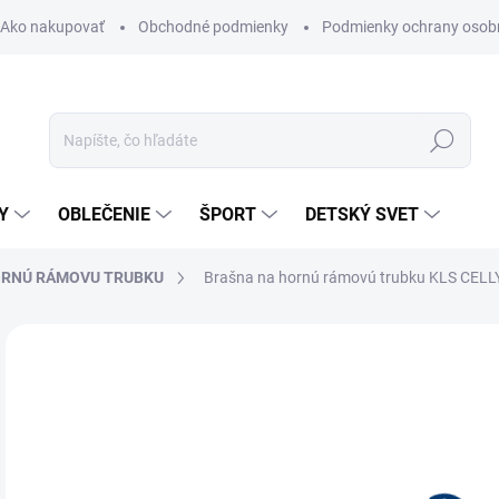
Ako nakupovať
Obchodné podmienky
Podmienky ochrany osob
Hľadať
Y
OBLEČENIE
ŠPORT
DETSKÝ SVET
ORNÚ RÁMOVU TRUBKU
Brašna na hornú rámovú trubku KLS CELLY
Neohodnotené
Podrobnosti hodnotenia
ZNAČKA:
KELLYS
24
Jedn
SK
cena