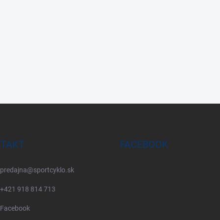
TAKT
FACEBOOK
predajna
@
sportcyklo.sk
+421 918 814 713
Facebook