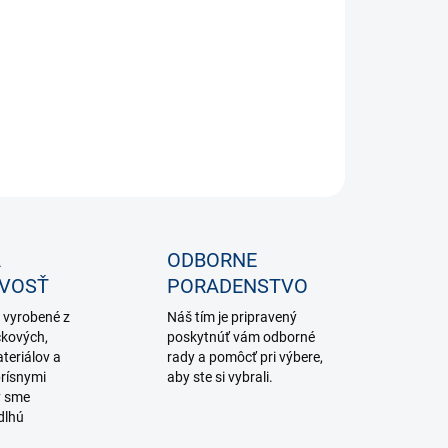
−
+
Pridať do košíka
ILNÉ INFORMÁCIE
OPÝTAŤ SA
STRÁŽIŤ
A
ODBORNE
IVOSŤ
PORADENSTVO
 vyrobené z
Náš tím je pripravený
čkových,
poskytnúť vám odborné
teriálov a
rady a pomôcť pri výbere,
rísnymi
aby ste si vybrali.
y sme
dlhú