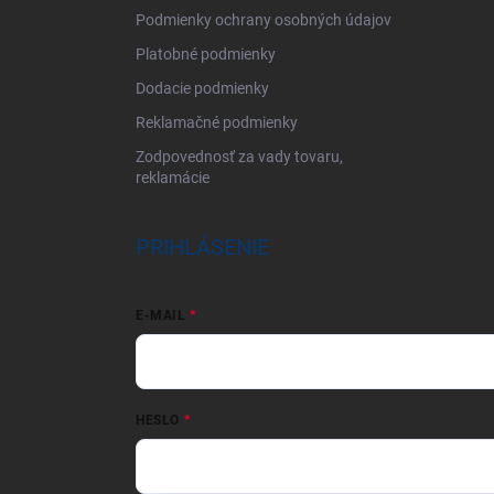
Podmienky ochrany osobných údajov
Platobné podmienky
Dodacie podmienky
Reklamačné podmienky
Zodpovednosť za vady tovaru,
reklamácie
PRIHLÁSENIE
E-MAIL
HESLO