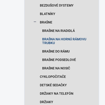
n
BEZDUŠOVÉ SYSTEMY
e
l
BLATNÍKY
BRAŠNE
BRAŠNE NA RIADIDLÁ
BRAŠNA NA HORNÚ RÁMOVU
TRUBKU
BRAŠNE DO RÁMU
BRAŠNE PODSEDLOVÉ
BRAŠNE NA NOSIČ
CYKLOPOČITAČE
DETSKÉ SEDAČKY
DRŽIAKY NA TELEFÓN
DRŽIAKY