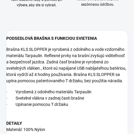
sezónnaou údržbou.
výbere, aby ste si vybrali.
PODSEDLOVÁ BRAŠNA S FUNKCIOU SVIETENIA
Brašna KLS SLOPPER je vyrobená z odolného a vode vzdorného
materiálu Tarpaulin. Reflexné prvky na brašni zvyšujú viditeľnosť
a bezpečnosť jazdca. Zadná časť brašne je vyrobená zo
svetelných vlákien., ktoré sú napájané USB nabíjateľnou batériou,
ktorá vydrží až 4 hodiny používania. Brašna KLS SLOPPER sa
upína pomocou patentovaného T držiaku, bez použitia náradia.
· Vyrobená z odolného materiálu Tarpaulin
· Svetelné vlákna v zadnej časti brašne
· Upínanie pomocou T držiaku
DETAILY
Materiál: 100% Nylon