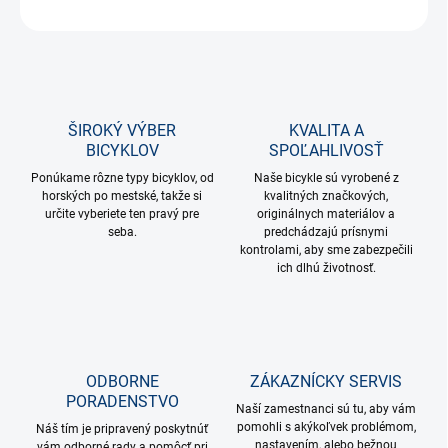
OPÝTAŤ SA
STRÁŽIŤ
ŠIROKÝ VÝBER
KVALITA A
BICYKLOV
SPOĽAHLIVOSŤ
Ponúkame rôzne typy bicyklov, od
Naše bicykle sú vyrobené z
horských po mestské, takže si
kvalitných značkových,
určite vyberiete ten pravý pre
originálnych materiálov a
seba.
predchádzajú prísnymi
kontrolami, aby sme zabezpečili
ich dlhú životnosť.
ODBORNE
ZÁKAZNÍCKY SERVIS
PORADENSTVO
Naší zamestnanci sú tu, aby vám
pomohli s akýkoľvek problémom,
Náš tím je pripravený poskytnúť
nastavením, alebo bežnou
vám odborné rady a pomôcť pri