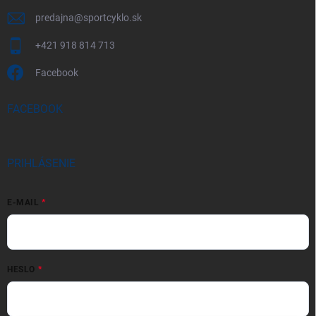
predajna
@
sportcyklo.sk
+421 918 814 713
Facebook
FACEBOOK
PRIHLÁSENIE
E-MAIL
HESLO