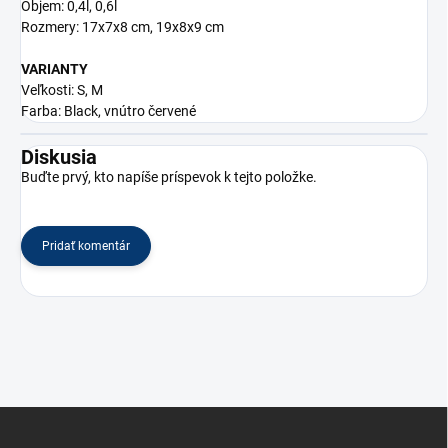
Objem: 0,4l, 0,6l
Rozmery: 17x7x8 cm, 19x8x9 cm
VARIANTY
Veľkosti: S, M
Farba: Black, vnútro červené
Diskusia
Buďte prvý, kto napíše príspevok k tejto položke.
Pridať komentár
Z
á