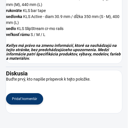
mm (M), 440 mm (L)
rukoväte
KLS bar tape
sedlovka
KLS Active - diam 30.9 mm / dĺžka 350 mm (S - M), 400
mm (L)
sedlo
KLS SlipStream cr-mo rails
veľkosť rámu
S / M / L
Kellys má právo na zmenu informácií, ktoré sa nachádzajú na
tejto stránke, bez predchádzajúceho upozornenia. Medzi
informácie patrí špecifikácia produktov, výbavy, modelov, farieb
a materiálov.
Diskusia
Buďte prvý, kto napíše príspevok k tejto položke.
Pridať komentár