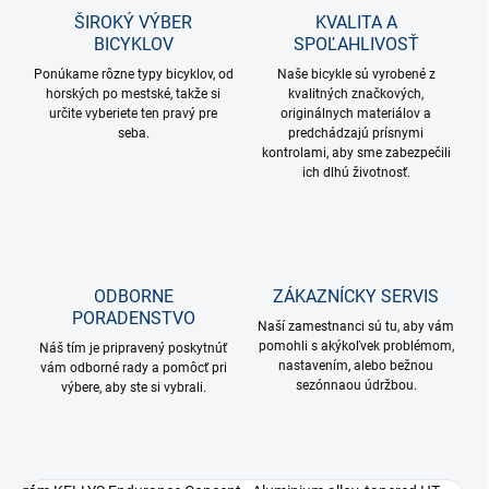
ŠIROKÝ VÝBER
KVALITA A
BICYKLOV
SPOĽAHLIVOSŤ
Ponúkame rôzne typy bicyklov, od
Naše bicykle sú vyrobené z
horských po mestské, takže si
kvalitných značkových,
určite vyberiete ten pravý pre
originálnych materiálov a
seba.
predchádzajú prísnymi
kontrolami, aby sme zabezpečili
ich dlhú životnosť.
ODBORNE
ZÁKAZNÍCKY SERVIS
PORADENSTVO
Naší zamestnanci sú tu, aby vám
pomohli s akýkoľvek problémom,
Náš tím je pripravený poskytnúť
nastavením, alebo bežnou
vám odborné rady a pomôcť pri
sezónnaou údržbou.
výbere, aby ste si vybrali.