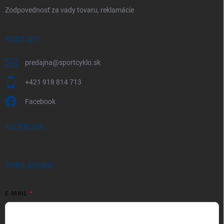
Zodpovednosť za vady tovaru, reklamácie
KONTAKT
predajna
@
sportcyklo.sk
+421 918 814 713
Facebook
FACEBOOK
PRIHLÁSENIE
E-MAIL