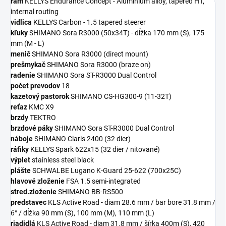
rám
KELLYS Endurance Concept - Aluminium alloy, tapered HT,
internal routing
vidlica
KELLYS Carbon - 1.5 tapered steerer
kľuky
SHIMANO Sora R3000 (50x34T) - dĺžka 170 mm (S), 175
mm (M - L)
menič
SHIMANO Sora R3000 (direct mount)
prešmykač
SHIMANO Sora R3000 (braze on)
radenie
SHIMANO Sora ST-R3000 Dual Control
počet prevodov
18
kazetový pastorok
SHIMANO CS-HG300-9 (11-32T)
reťaz
KMC X9
brzdy
TEKTRO
brzdové páky
SHIMANO Sora ST-R3000 Dual Control
náboje
SHIMANO Claris 2400 (32 dier)
ráfiky
KELLYS Spark 622x15 (32 dier / nitované)
výplet
stainless steel black
plášte
SCHWALBE Lugano K-Guard 25-622 (700x25C)
hlavové zloženie
FSA 1.5 semi-integrated
stred.zloženie
SHIMANO BB-RS500
predstavec
KLS Active Road - diam 28.6 mm / bar bore 31.8 mm /
6° / dĺžka 90 mm (S), 100 mm (M), 110 mm (L)
riadidlá
KLS Active Road - diam 31.8 mm / šírka 400m (S), 420