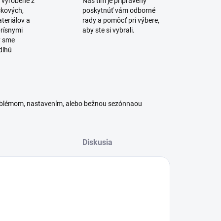
 vyrobené z
Náš tím je pripravený
čkových,
poskytnúť vám odborné
teriálov a
rady a pomôcť pri výbere,
rísnymi
aby ste si vybrali.
y sme
dlhú
roblémom, nastavením, alebo bežnou sezónnaou
Diskusia