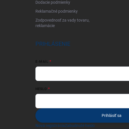
Dodacie podmienky
Reklamačné podmienky
Zodpovednosť za vady tovaru,
reklamácie
PRIHLÁSENIE
E-MAIL
HESLO
Prihlásiť sa
Nová registrácia
Zabudnuté heslo