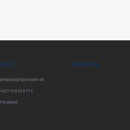
TAKT
FACEBOOK
predajna
@
sportcyklo.sk
+421 918 814 713
Facebook