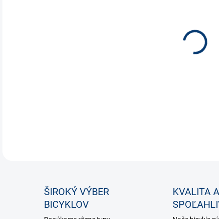
Vytv
až z
bicyk
Brzd
vpre
ovlá
DETA
ŠIROKÝ VÝBER
KVALITA 
BICYKLOV
SPOĽAHL