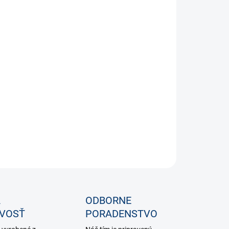
−
+
Pridať do košíka
orili sme Ziggy 12 pre aktívne deti, ktoré sa nevedia dočkať,
ačnú šliapať do pedálov. Je to malý, perfektne tvarovaný
el.
enie je prispôsobené dieťaťu – stačí stlačiť pedále dozadu a
du pomáha brzdeniu ľahká a hladká ráfková brzda
daná páčkou špeciálne navrhnutou pre malé ruky.
ILNÉ INFORMÁCIE
OPÝTAŤ SA
STRÁŽIŤ
A
ODBORNE
IVOSŤ
PORADENSTVO