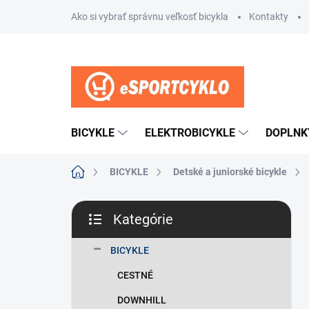
Prejsť
Ako si vybrať správnu veľkosť bicykla
Kontakty
na
obsah
BICYKLE
ELEKTROBICYKLE
DOPLNK
Domov
BICYKLE
Detské a juniorské bicykle
B
Kategórie
o
Preskočiť
č
kategórie
n
BICYKLE
ý
CESTNÉ
p
a
DOWNHILL