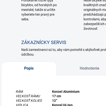
Ponúkame rôzne typy
Naše bicykle sú
bicyklov, od horských po
kvalitných zna
mestské, takže si určite
originálnych ma
vyberiete ten pravý pre
predchádzajú p
seba.
kontrolami, ab
zabezpečili ich 
životnosť.
ZÁKAZNÍCKY SERVIS
Naší zamestnanci sú tu, aby vám pomohli s akýkoľvek p
údržbou.
Popis
Hodnotenie
RÁM
Kenzel Aluminium
VEĽKOSŤ RÁMU
17 cm
VEĽKOSŤ KOLIES
12”
VIDLICA
Kenzel Hi-ten