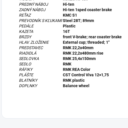
PREDNÝ NÁBOJ
Hi-ten
ZADNÝ NÁBOJ
Hi-ten 1sped coaster brake
REŤAZ
KMC S1
PREVODNÍK S KĽUKAMI
Steel 28T; 89mm
PEDÁLE
Plastic
KAZETA
16T
BRZDY
front V-brake; rear coaster brake
HLAV. ZLOŽENIE
External cup; threaded; 1″
PREDSTAVEC
RMK 22,2x40mm
RIADIDLÁ
RMK 22,2x480mm rise
SEDLOVKA
RMK 25,4x150mm
SEDLO
RMK
RÁFIKY
RMK REA Color
PLÁŠTE
CST Control Viva 12×1,75
BLATNÍKY
RMK plastic
DOPLNKY
Balance wheel