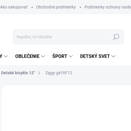
Ako nakupovať
Obchodné podmienky
Podmienky ochrany osob
Hľadať
Y
OBLEČENIE
ŠPORT
DETSKÝ SVET
Detské bicykle 12"
Ziggy girl RF12
Neohodnotené
Podrobnosti hodnotenia
ZNAČKA:
KENZEL
AKCIA
21
Jedn
SK
cena