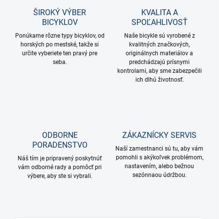
ŠIROKÝ VÝBER
KVALITA A
BICYKLOV
SPOĽAHLIVOSŤ
Ponúkame rôzne typy bicyklov, od
Naše bicykle sú vyrobené z
horských po mestské, takže si
kvalitných značkových,
určite vyberiete ten pravý pre
originálnych materiálov a
seba.
predchádzajú prísnymi
kontrolami, aby sme zabezpečili
ich dlhú životnosť.
ODBORNE
ZÁKAZNÍCKY SERVIS
PORADENSTVO
Naší zamestnanci sú tu, aby vám
pomohli s akýkoľvek problémom,
Náš tím je pripravený poskytnúť
nastavením, alebo bežnou
vám odborné rady a pomôcť pri
sezónnaou údržbou.
výbere, aby ste si vybrali.