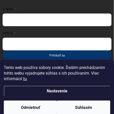
E-MAIL
HESLO
Prihlásiť sa
Nová registrácia
Zabudnuté heslo
Tento web používa súbory cookie. Ďalším prechádzaním
tohto webu vyjadrujete súhlas s ich používaním. Viac
informácií
tu
.
Nastavenie
Copyright 2026
esportcyklo.sk
. Všetky práva vyhradené.
Odmietnuť
Súhlasím
Vytvoril Shoptet