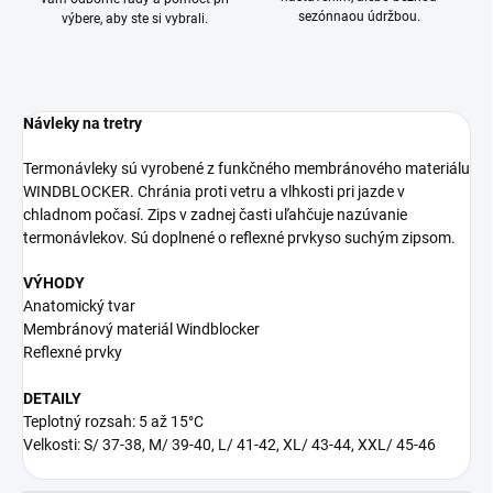
sezónnaou údržbou.
výbere, aby ste si vybrali.
Návleky na tretry
Termonávleky sú vyrobené z funkčného membránového materiálu
WINDBLOCKER. Chránia proti vetru a vlhkosti pri jazde v
chladnom počasí. Zips v zadnej časti uľahčuje nazúvanie
termonávlekov. Sú doplnené o reflexné prvkyso suchým zipsom.
VÝHODY
Anatomický tvar
Membránový materiál Windblocker
Reflexné prvky
DETAILY
Teplotný rozsah: 5 až 15°C
Velkosti: S/ 37-38, M/ 39-40, L/ 41-42, XL/ 43-44, XXL/ 45-46