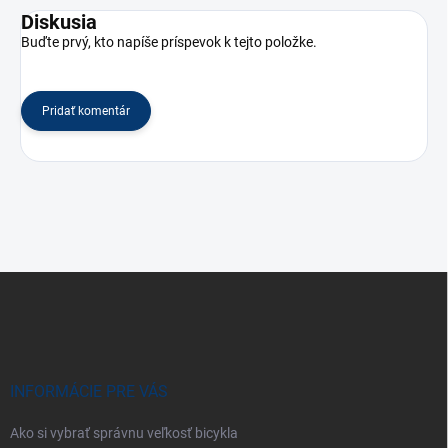
Diskusia
Buďte prvý, kto napíše príspevok k tejto položke.
Pridať komentár
Z
á
p
ä
t
i
INFORMÁCIE PRE VÁS
e
Ako si vybrať správnu veľkosť bicykla