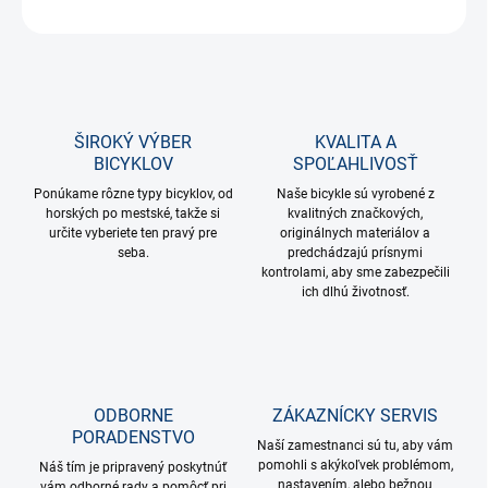
OPÝTAŤ SA
STRÁŽIŤ
ŠIROKÝ VÝBER
KVALITA A
BICYKLOV
SPOĽAHLIVOSŤ
Ponúkame rôzne typy bicyklov, od
Naše bicykle sú vyrobené z
horských po mestské, takže si
kvalitných značkových,
určite vyberiete ten pravý pre
originálnych materiálov a
seba.
predchádzajú prísnymi
kontrolami, aby sme zabezpečili
ich dlhú životnosť.
ODBORNE
ZÁKAZNÍCKY SERVIS
PORADENSTVO
Naší zamestnanci sú tu, aby vám
pomohli s akýkoľvek problémom,
Náš tím je pripravený poskytnúť
nastavením, alebo bežnou
vám odborné rady a pomôcť pri