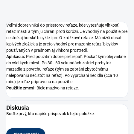
Veľmi dobre vniká do priestorov reťaze, kde vytesňuje vlhkosť,
reťaz mastí a tým ju chráni proti korózii. Je vhodný na použitie pre
cestné aj horské bicykle i pre O-krúžkové reťaze. Má nižší obsah
lepivých zložiek a je preto vhodný pre mazanie reťazí bicyklov
používaných v prašnom aj vlhkom prostredí.
Aplikácia:
Pred použitím dobre pretrepať. Počkať kým olej vnikne
do všetkých miest. Po 30 - 60 sekundách zotrieť prebytok
mazadla z povrchu reťaze (tým sa zabráni zbytočnému
nalepovaniu nečistôt na reťaz). Po vyprchaní riedidla (cca 10
min.) je reťaz pripravená na použitie.
Použitie zmesi:
Biele mazivo na reťaze.
Diskusia
Buďte prvý, kto napíše príspevok k tejto položke.