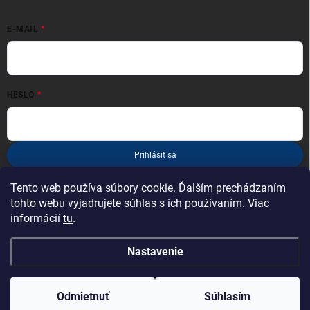
E-MAIL
HESLO
Prihlásiť sa
Nová registrácia
Zabudnuté heslo
Tento web používa súbory cookie. Ďalším prechádzaním
tohto webu vyjadrujete súhlas s ich používaním. Viac
informácií
tu
.
Nastavenie
Copyright 2026
esportcyklo.sk
. Všetky práva vyhradené.
Odmietnuť
Súhlasím