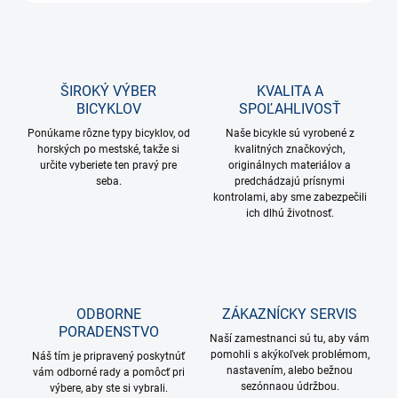
ŠIROKÝ VÝBER
KVALITA A
BICYKLOV
SPOĽAHLIVOSŤ
Ponúkame rôzne typy bicyklov, od
Naše bicykle sú vyrobené z
horských po mestské, takže si
kvalitných značkových,
určite vyberiete ten pravý pre
originálnych materiálov a
seba.
predchádzajú prísnymi
kontrolami, aby sme zabezpečili
ich dlhú životnosť.
ODBORNE
ZÁKAZNÍCKY SERVIS
PORADENSTVO
Naší zamestnanci sú tu, aby vám
pomohli s akýkoľvek problémom,
Náš tím je pripravený poskytnúť
nastavením, alebo bežnou
vám odborné rady a pomôcť pri
sezónnaou údržbou.
výbere, aby ste si vybrali.