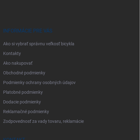
á
p
ä
t
i
INFORMÁCIE PRE VÁS
e
Ako si vybrať správnu veľkosť bicykla
Kontakty
Ako nakupovať
Obchodné podmienky
Podmienky ochrany osobných údajov
Platobné podmienky
Dodacie podmienky
Reklamačné podmienky
Zodpovednosť za vady tovaru, reklamácie
KONTAKT