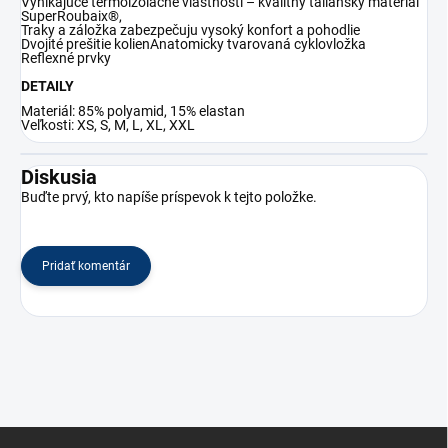
Vynikajúce termoizolačné vlastnosti – kvalitný taliansky materiál
SuperRoubaix®,
Traky a záložka zabezpečuju vysoký konfort a pohodlie
Dvojité prešitie kolienAnatomicky tvarovaná cyklovložka
Reflexné prvky
DETAILY
Materiál: 85% polyamid, 15% elastan
Veľkosti: XS, S, M, L, XL, XXL
Diskusia
Buďte prvý, kto napíše príspevok k tejto položke.
Pridať komentár
Z