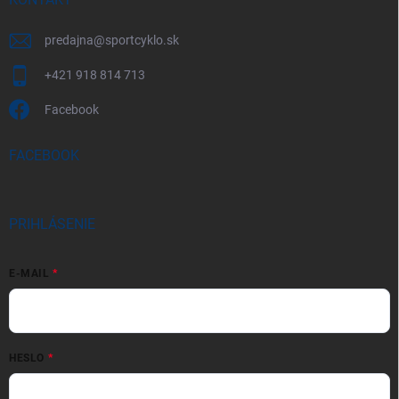
predajna
@
sportcyklo.sk
+421 918 814 713
Facebook
FACEBOOK
PRIHLÁSENIE
E-MAIL
HESLO