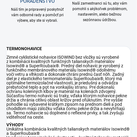
PORADENSTVO
Naší zamestnanci sú tu, aby vám
pomohli s akýkoľvek problémom,
Náš tím je pripravený poskytnúť
nastavením, alebo bežnou
vám odborné rady a pomôcť pri
sezónnaou údržbou.
výbere, aby ste si vybrali.
TERMONOHAVICE
Zimné cyklistické nohavice ISOWIND bez vložky sú vyrobené
z kombinácii kvalitných funkčných talianskych materiálov
Isowind® a SuperRoubaix®. Predný diel nohavíc je vyrobený z
funkčného membránového materiálu Isowind® odolnému
voči vetru a vlhkosti a dokonale chráni prednú časť nôh. Zadný
diel je z elastického termomateriálu SuperRoubaix®, ktorý má
optimálne termoizolačné vlastnosti, je priedušný a odvádza
prebytočné teplo a pot na vonkajšiu stranu. Pre dokonalú
ochranu kolenných kĺbov je materiál na kolenách zdvojený.
Súčasťou termo nohavíc sú traky, vďaka ktorým nohavice pekne
držia a chránia citlivú oblast krížov pred ofúknutím. Pre vyššie
pohodlie sú vybavené krátkym zipsom na prednom dieli a pod
chodidlom majú záložku vďaka čomu pekne držia a nevyhŕňajú
sa. Termo nohavcie sú doplnené o reflexné prvky, a tak zvyšujú
viditeľnosť na ceste.
VÝHODY
Unikátna kombinácia kvalitných talianskych materiálov Isowind®
a SuperRoubaix®