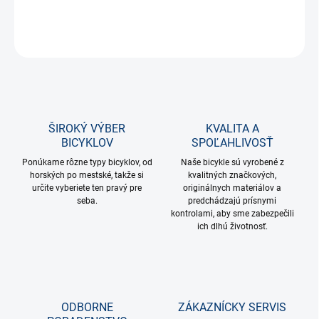
DETAILNÉ INFORMÁCIE
OPÝTAŤ SA
STRÁŽIŤ
ŠIROKÝ VÝBER
KVALITA A
BICYKLOV
SPOĽAHLIVOSŤ
Ponúkame rôzne typy bicyklov, od
Naše bicykle sú vyrobené z
horských po mestské, takže si
kvalitných značkových,
určite vyberiete ten pravý pre
originálnych materiálov a
seba.
predchádzajú prísnymi
kontrolami, aby sme zabezpečili
ich dlhú životnosť.
ODBORNE
ZÁKAZNÍCKY SERVIS