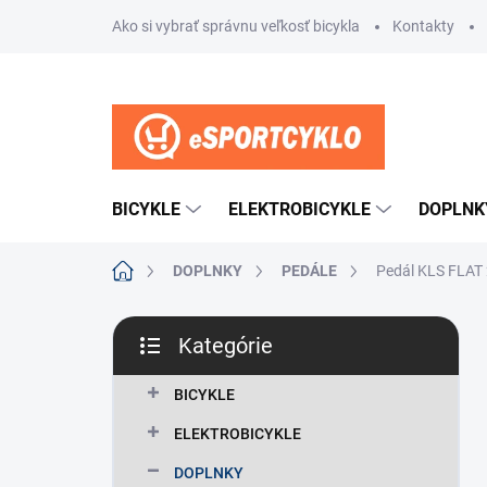
Prejsť
Ako si vybrať správnu veľkosť bicykla
Kontakty
na
obsah
BICYKLE
ELEKTROBICYKLE
DOPLNK
Domov
DOPLNKY
PEDÁLE
Pedál KLS FLAT
B
Kategórie
o
Preskočiť
č
kategórie
n
BICYKLE
ý
ELEKTROBICYKLE
p
a
DOPLNKY