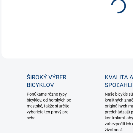
DETA
ŠIROKÝ VÝBER
KVALITA 
BICYKLOV
SPOĽAHL
Ponúkame rôzne typy
Naše bicykle sú
bicyklov, od horských po
kvalitných zna
mestské, takže si určite
originálnych ma
vyberiete ten pravý pre
predchádzajú p
seba.
kontrolami, ab
zabezpečili ich 
životnosť.