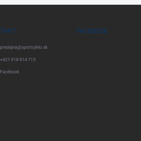
TAKT
FACEBOOK
predajna
@
sportcyklo.sk
+421 918 814 713
Facebook