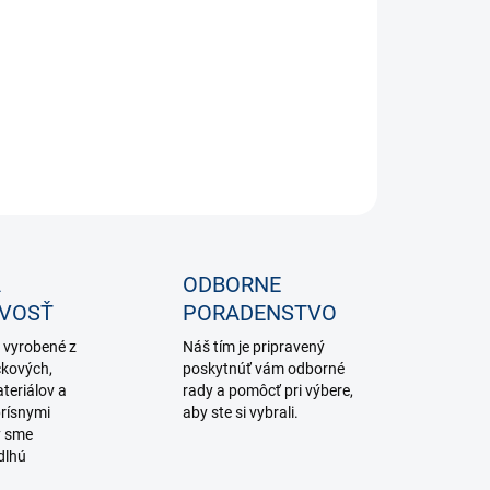
−
+
Pridať do košíka
ILNÉ INFORMÁCIE
OPÝTAŤ SA
STRÁŽIŤ
A
ODBORNE
IVOSŤ
PORADENSTVO
 vyrobené z
Náš tím je pripravený
čkových,
poskytnúť vám odborné
teriálov a
rady a pomôcť pri výbere,
rísnymi
aby ste si vybrali.
y sme
dlhú