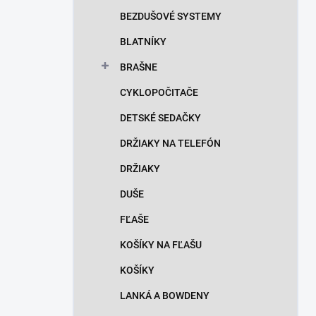
n
BEZDUŠOVÉ SYSTEMY
e
l
BLATNÍKY
BRAŠNE
CYKLOPOČITAČE
DETSKÉ SEDAČKY
DRŽIAKY NA TELEFÓN
DRŽIAKY
DUŠE
FĽAŠE
KOŠÍKY NA FĽAŠU
KOŠÍKY
LANKÁ A BOWDENY