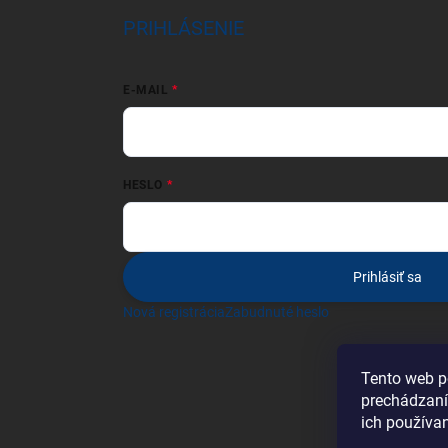
PRIHLÁSENIE
E-MAIL
HESLO
Prihlásiť sa
Nová registrácia
Zabudnuté heslo
Tento web p
prechádzaní
ich používa