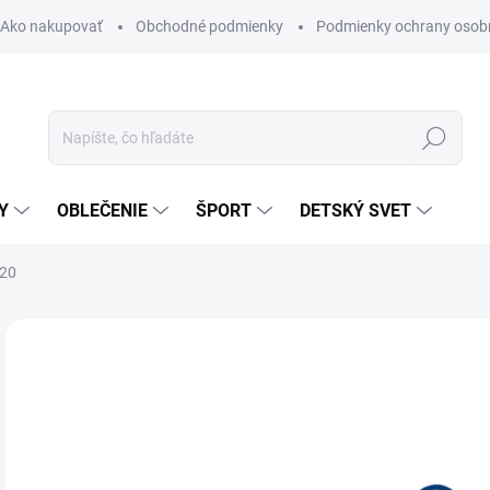
Ako nakupovať
Obchodné podmienky
Podmienky ochrany osob
Hľadať
Y
OBLEČENIE
ŠPORT
DETSKÝ SVET
 20
Neohodnotené
Podrobnosti hodnotenia
ZNAČKA:
KELLYS
11
Jedn
SK
cena