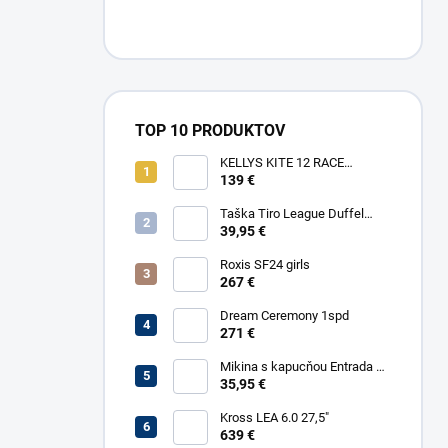
TOP 10 PRODUKTOV
KELLYS KITE 12 RACE
YELLOW
139 €
Taška Tiro League Duffel
Large
39,95 €
Roxis SF24 girls
267 €
Dream Ceremony 1spd
271 €
Mikina s kapucňou Entrada 22
Sweat
35,95 €
Kross LEA 6.0 27,5"
639 €