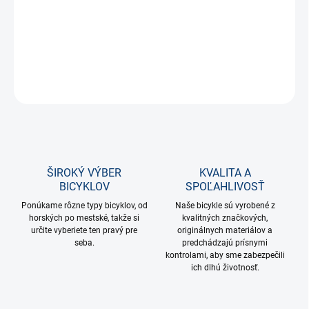
Hlboká konštrukcia a veľký šilt
Priestor na uchytenie slnečných okuliarov
Antibakteriálný padding a Fidlock magnetické zapínanie
3 veľkosti S/M (52-55cm), M/L (55-58cm), L/XL (58-61cm)
OPÝTAŤ SA
STRÁŽIŤ
ŠIROKÝ VÝBER
KVALITA A
BICYKLOV
SPOĽAHLIVOSŤ
Ponúkame rôzne typy bicyklov, od
Naše bicykle sú vyrobené z
horských po mestské, takže si
kvalitných značkových,
určite vyberiete ten pravý pre
originálnych materiálov a
seba.
predchádzajú prísnymi
kontrolami, aby sme zabezpečili
ich dlhú životnosť.