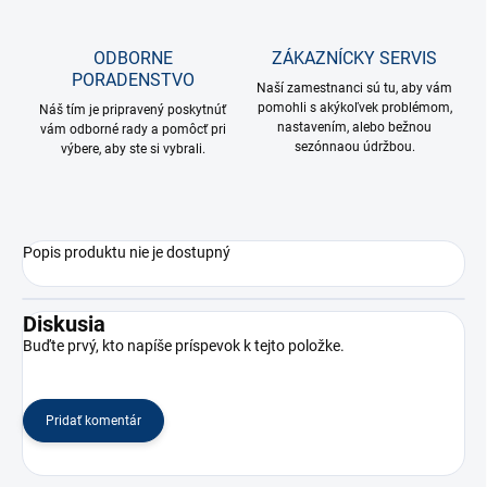
ODBORNE
ZÁKAZNÍCKY SERVIS
PORADENSTVO
Naší zamestnanci sú tu, aby vám
pomohli s akýkoľvek problémom,
Náš tím je pripravený poskytnúť
nastavením, alebo bežnou
vám odborné rady a pomôcť pri
sezónnaou údržbou.
výbere, aby ste si vybrali.
Popis produktu nie je dostupný
Diskusia
Buďte prvý, kto napíše príspevok k tejto položke.
Pridať komentár