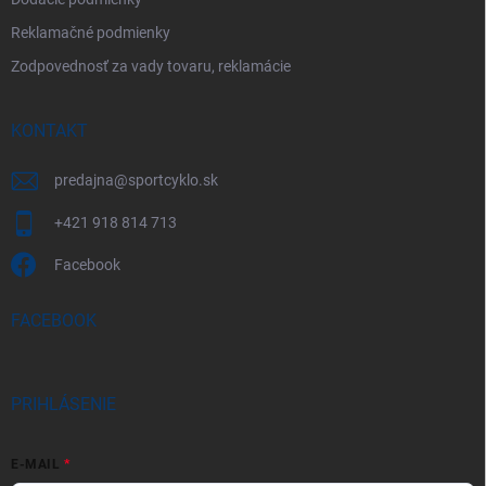
Reklamačné podmienky
Zodpovednosť za vady tovaru, reklamácie
KONTAKT
predajna
@
sportcyklo.sk
+421 918 814 713
Facebook
FACEBOOK
PRIHLÁSENIE
E-MAIL