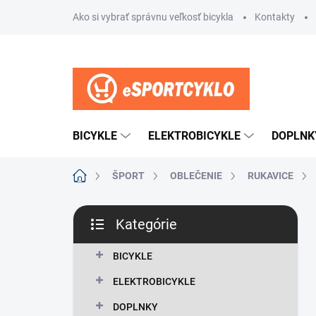
Prejsť
Ako si vybrať správnu veľkosť bicykla
Kontakty
na
obsah
BICYKLE
ELEKTROBICYKLE
DOPLNK
Domov
ŠPORT
OBLEČENIE
RUKAVICE
B
Kategórie
o
Preskočiť
č
kategórie
n
BICYKLE
ý
ELEKTROBICYKLE
p
a
DOPLNKY