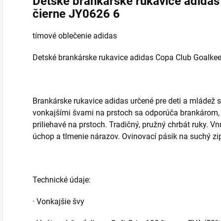
Detské brankárske rukavice adida
čierne JY0626 6
tímové oblečenie adidas
Detské brankárske rukavice adidas Copa Club Goalke
Brankárske rukavice adidas určené pre deti a mládež s
vonkajšími švami na prstoch sa odporúča brankárom, kt
priliehavé na prstoch. Tradičný, pružný chrbát ruky. Vn
úchop a tlmenie nárazov. Ovinovací pásik na suchý zi
Technické údaje:
· Vonkajšie švy