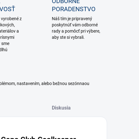
A
ODBORNE
IVOSŤ
PORADENSTVO
 vyrobené z
Náš tím je pripravený
čkových,
poskytnúť vám odborné
teriálov a
rady a pomôcť pri výbere,
rísnymi
aby ste si vybrali.
y sme
dlhú
roblémom, nastavením, alebo bežnou sezónnaou
Diskusia