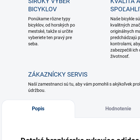
ŠIROKÝ VÝBER
KVALITA 
BICYKLOV
SPOĽAHL
Ponúkame rôzne typy
Naše bicykle sú
bicyklov, od horských po
kvalitných zna
mestské, takže si určite
originálnych ma
vyberiete ten pravý pre
predchádzajú p
seba.
kontrolami, ab
zabezpečili ich 
životnosť.
ZÁKAZNÍCKY SERVIS
Naší zamestnanci sú tu, aby vám pomohli s akýkoľvek p
údržbou.
Popis
Hodnotenie