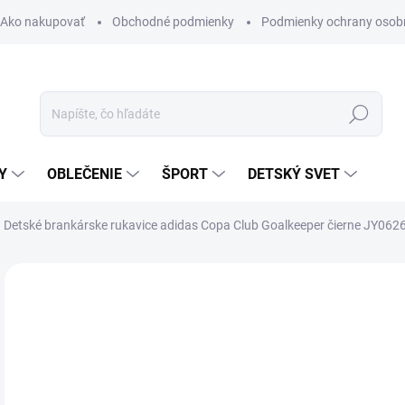
Ako nakupovať
Obchodné podmienky
Podmienky ochrany osob
Hľadať
Y
OBLEČENIE
ŠPORT
DETSKÝ SVET
Detské brankárske rukavice adidas Copa Club Goalkeeper čierne JY062
Neohodnotené
Podrobnosti hodnotenia
ZNAČKA:
ADIDAS
AKCIA
TIP
14
Jedn
ZVO
cena