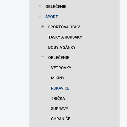
n
OBLEČENIE
e
l
ŠPORT
ŠPORTOVÁ OBUV
TAŠKY A RUKSAKY
BOBY A SÁNKY
OBLEČENIE
VETROVKY
MIKINY
RUKAVICE
TRIČKA
SUPRAVY
CHRANIČE