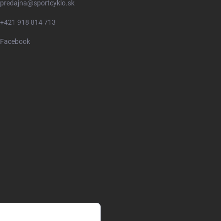
predajna
@
sportcyklo.sk
+421 918 814 713
Facebook