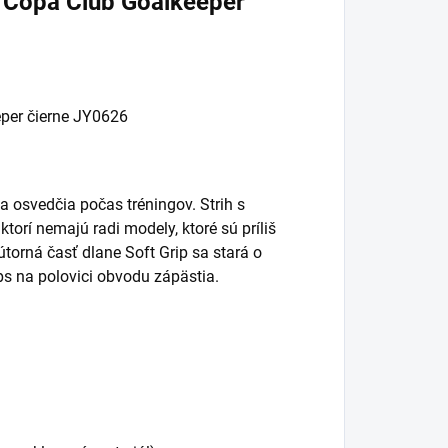
s Copa Club Goalkeeper
eper čierne JY0626
a osvedčia počas tréningov. Strih s
orí nemajú radi modely, ktoré sú príliš
útorná časť dlane Soft Grip sa stará o
ps na polovici obvodu zápästia.