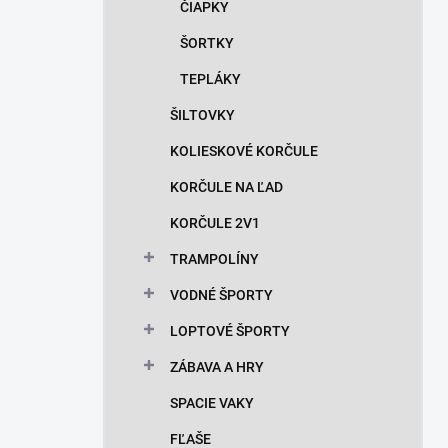
ČIAPKY
ŠORTKY
TEPLÁKY
ŠILTOVKY
KOLIESKOVÉ KORČULE
KORČULE NA ĽAD
KORČULE 2V1
TRAMPOLÍNY
VODNÉ ŠPORTY
LOPTOVÉ ŠPORTY
ZÁBAVA A HRY
SPACIE VAKY
FĽAŠE