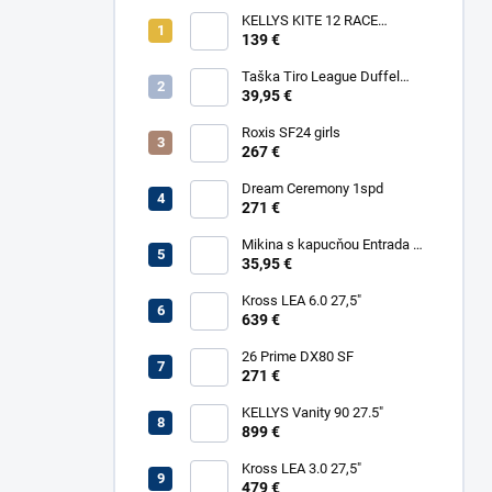
KELLYS KITE 12 RACE
YELLOW
139 €
Taška Tiro League Duffel
Large
39,95 €
Roxis SF24 girls
267 €
Dream Ceremony 1spd
271 €
Mikina s kapucňou Entrada 22
Sweat
35,95 €
Kross LEA 6.0 27,5"
639 €
26 Prime DX80 SF
271 €
KELLYS Vanity 90 27.5"
899 €
Kross LEA 3.0 27,5"
479 €