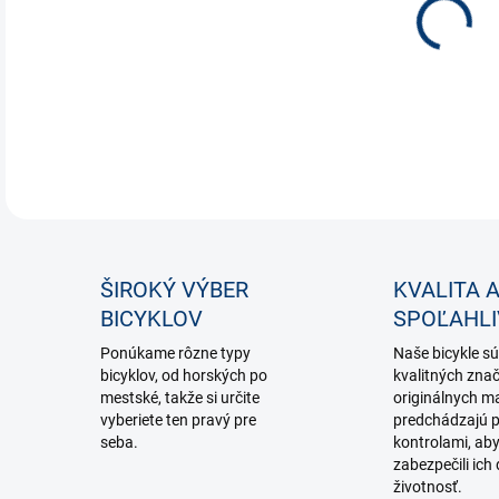
DETA
ŠIROKÝ VÝBER
KVALITA 
BICYKLOV
SPOĽAHL
Ponúkame rôzne typy
Naše bicykle sú
bicyklov, od horských po
kvalitných zna
mestské, takže si určite
originálnych ma
vyberiete ten pravý pre
predchádzajú p
seba.
kontrolami, ab
zabezpečili ich 
životnosť.