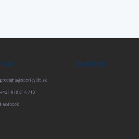
TAKT
FACEBOOK
predajna
@
sportcyklo.sk
+421 918 814 713
Facebook