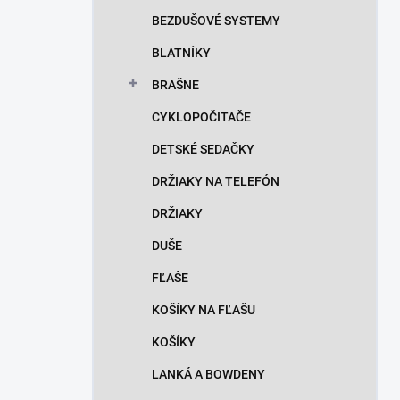
n
BEZDUŠOVÉ SYSTEMY
e
l
BLATNÍKY
BRAŠNE
CYKLOPOČITAČE
DETSKÉ SEDAČKY
DRŽIAKY NA TELEFÓN
DRŽIAKY
DUŠE
FĽAŠE
KOŠÍKY NA FĽAŠU
KOŠÍKY
LANKÁ A BOWDENY