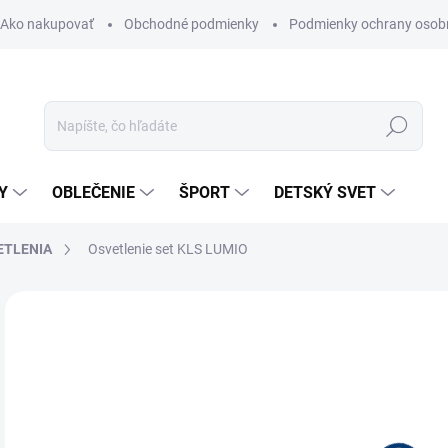
Ako nakupovať
Obchodné podmienky
Podmienky ochrany osob
Hľadať
Y
OBLEČENIE
ŠPORT
DETSKÝ SVET
ETLENIA
Osvetlenie set KLS LUMIO
Neohodnotené
Podrobnosti hodnotenia
ZNAČKA:
KELLYS
49
Jedn
MO
cena