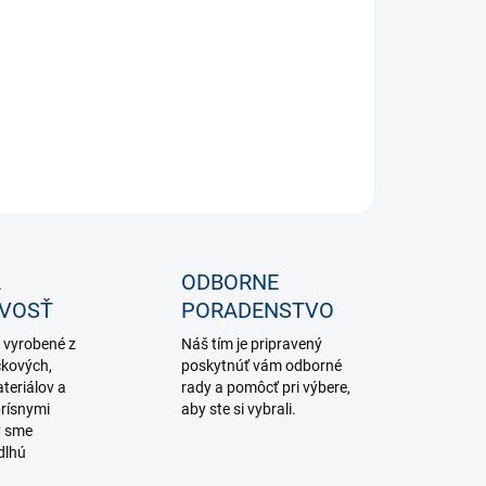
−
+
Pridať do košíka
ILNÉ INFORMÁCIE
OPÝTAŤ SA
STRÁŽIŤ
A
ODBORNE
IVOSŤ
PORADENSTVO
 vyrobené z
Náš tím je pripravený
čkových,
poskytnúť vám odborné
teriálov a
rady a pomôcť pri výbere,
rísnymi
aby ste si vybrali.
y sme
dlhú