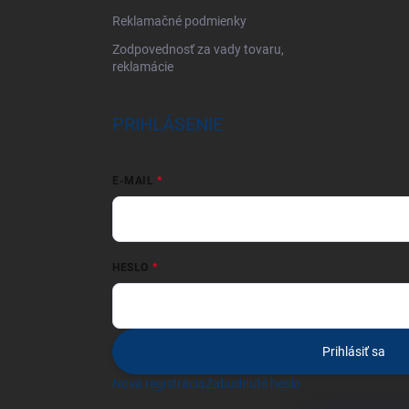
Reklamačné podmienky
Zodpovednosť za vady tovaru,
reklamácie
PRIHLÁSENIE
E-MAIL
HESLO
Prihlásiť sa
Nová registrácia
Zabudnuté heslo