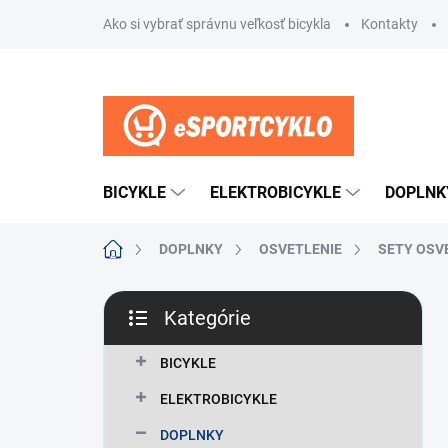
Prejsť
Ako si vybrať správnu veľkosť bicykla
Kontakty
na
obsah
BICYKLE
ELEKTROBICYKLE
DOPLNK
Domov
DOPLNKY
OSVETLENIE
SETY OSV
B
Kategórie
o
Preskočiť
č
kategórie
n
BICYKLE
ý
ELEKTROBICYKLE
p
a
DOPLNKY