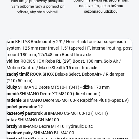
pomohli s akýkoľvek problémom,
Náš tím je pripravený poskytnúť
nastavením, alebo bežnou
vám odborné rady a pomôcť pri
sezónnaou údržbou.
výbere, aby ste si vybrali.
rám
KELLYS Backcountry 29" / Horst-Link four-bar suspension
system, 125 mm rear travel, 1.5" tapered HT, internal routing, post
mount 180 mm, 12x148 mm Boost thru axle
vidlica
ROCK SHOX Reba RL (29") Boost, 130 mm, Solo Air /
Motion Control / Maxle Stealth 15 mm thru axle
zadný tlmič
ROCK SHOX Deluxe Select, DebonAir+ / R damper
(210x50 mm)
kľuky
SHIMANO Deore MT510-1 (34T) - dĺžka 170 mm
menič
SHIMANO Deore XT M8100 (direct mount)
radenie
SHIMANO Deore SL-M6100-R Rapidfire Plus (I-Spec EV)
počet prevodov
12
kazetový pastorok
SHIMANO CS-M6100-12 (10-51T)
reťaz
SHIMANO CN-M6100
brzdy
SHIMANO Deore MT410 Hydraulic Disc
brzdové páky
SHIMANO BL-M4100