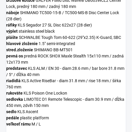
brzdové kotúče
GALFER Fixed Disc Wave® DB003WCL2 Center
Lock, predný 180 mm / zadný 180 mm
náboje
SHIMANO TC500-15-B / TC500-MS-B Disc Center Lock
(28 dier)
ráfiky
KLS Segador 27 SL Disc 622x27 (28 dier)
výplet
stainless steel black
plášte
SCHWALBE Tough Tom 60-622 (29"x2.35) K-Guard, SBC
hlavové zloženie
1.5" semi-integrated
stred.zloženie
SHIMANO BB-MT501
pevná os
predná ROCK SHOX Maxle Stealth 15x110 mm / zadná
12x173 mm
predstavec
KLS ALM / EN 30 - diam 28.6 mm / bar bore 31.8 mm
/ 5° / dĺžka 40 mm
riadidlá
KLS Active RiseBar - diam 31.8 mm / rise 18 mm / šírka
760 mm
rukoväte
KLS Poison One Lockon
sedlovka
LIMOTEC D1 Remote Telescopic - diam 30.9 mm / dĺžka
450 mm, zdvih 150 mm
sedlo
KLS Ascent
pedále
plastic platform
veľkosť rámu
M / L