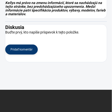
Kellys má právo na zmenu informácií, ktoré sa nachádzajú na
tejto stránke, bez predchádzajúceho upozornenia. Medzi
informácie patrí špecifikácia produktov, výbavy, modelov, farieb
a materiálov.
Diskusia
Buďte prvý, kto napíše príspevok k tejto položke.
Pridať komentár
Z
á
p
ä