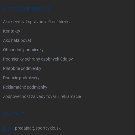
t
i
INFORMÁCIE PRE VÁS
e
Ako si vybrať správnu veľkosť bicykla
Kontakty
Ako nakupovať
Obchodné podmienky
Podmienky ochrany osobných údajov
Platobné podmienky
Dodacie podmienky
Reklamačné podmienky
Zodpovednosť za vady tovaru, reklamácie
KONTAKT
predajna
@
sportcyklo.sk