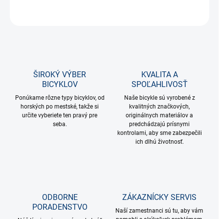
OPÝTAŤ SA
STRÁŽIŤ
ŠIROKÝ VÝBER
KVALITA A
BICYKLOV
SPOĽAHLIVOSŤ
Ponúkame rôzne typy bicyklov, od
Naše bicykle sú vyrobené z
horských po mestské, takže si
kvalitných značkových,
určite vyberiete ten pravý pre
originálnych materiálov a
seba.
predchádzajú prísnymi
kontrolami, aby sme zabezpečili
ich dlhú životnosť.
ODBORNE
ZÁKAZNÍCKY SERVIS
PORADENSTVO
Naší zamestnanci sú tu, aby vám