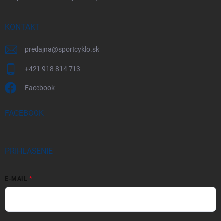
KONTAKT
predajna
@
sportcyklo.sk
+421 918 814 713
Facebook
FACEBOOK
PRIHLÁSENIE
E-MAIL