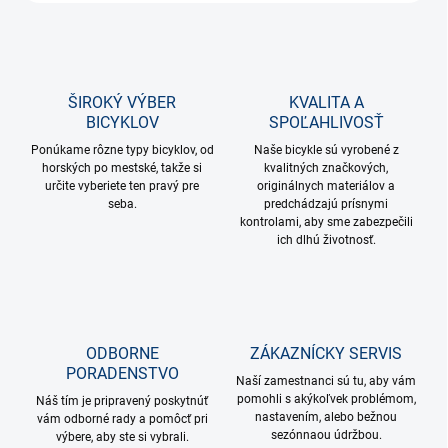
ŠIROKÝ VÝBER
KVALITA A
BICYKLOV
SPOĽAHLIVOSŤ
Ponúkame rôzne typy bicyklov, od
Naše bicykle sú vyrobené z
horských po mestské, takže si
kvalitných značkových,
určite vyberiete ten pravý pre
originálnych materiálov a
seba.
predchádzajú prísnymi
kontrolami, aby sme zabezpečili
ich dlhú životnosť.
ODBORNE
ZÁKAZNÍCKY SERVIS
PORADENSTVO
Naší zamestnanci sú tu, aby vám
pomohli s akýkoľvek problémom,
Náš tím je pripravený poskytnúť
nastavením, alebo bežnou
vám odborné rady a pomôcť pri
sezónnaou údržbou.
výbere, aby ste si vybrali.