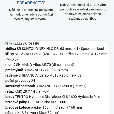
PORADENSTVO
Naší zamestnanci sú tu, aby vám
pomohli s akýkoľvek problémom,
Náš tím je pripravený poskytnúť
nastavením, alebo bežnou
vám odborné rady a pomôcť pri
sezónnaou údržbou.
výbere, aby ste si vybrali.
rám
KELLYS Crosslite
vidlica
SR SUNTOUR NEX HLO DS, 63 mm, coil / Speed Lockout
kľuky
SHIMANO TY501 (48x38x28T) - dĺžka 170 mm (S), 175 mm
(M - XL)
menič
SHIMANO Altus M370 (direct mount)
prešmykač
SHIMANO TY710 (31.8 mm)
radenie
SHIMANO Altus SL-M310 Rapidfire Plus
počet prevodov
24
kazetový pastorok
SHIMANO CS-HG200-8 (12-32T)
reťaz
KMC Z8 (114 článkov)
brzdy
TEKTRO Hydraulic Disc alebo KLS 1600 Hydraulic Disc
brzdové páky
TEKTRO alebo KLS 1600
brzdové kotúče
predný 160 mm / zadný 160 mm
náboje
KLS Firework Disc (32 dier)