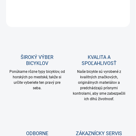
DETAILNÉ INFORMÁCIE
OPÝTAŤ SA
STRÁŽIŤ
ŠIROKÝ VÝBER
KVALITA A
BICYKLOV
SPOĽAHLIVOSŤ
Ponúkame rôzne typy bicyklov, od
Naše bicykle sú vyrobené z
horských po mestské, takže si
kvalitných značkových,
určite vyberiete ten pravý pre
originálnych materiálov a
seba.
predchádzajú prísnymi
kontrolami, aby sme zabezpečili
ich dlhú životnosť.
ODBORNE
ZÁKAZNÍCKY SERVIS