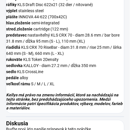
ráfiky
KLS Draft Disc 622x21 (32 dier / nitované)
výplet
stainless steel
plášte
INNOVA 44-622 (700x42C)
hlav.zloženie
semi-integrated
stred.zloženie
cartridge (122 mm)
predstavec
nastaviteľný KLS CRX 70 - diam 28.6 mm / bar bore
31.8 mm / dĺžka 95 mm (S - L), 110 mm (XL)
riadidlá
KLS CRX 70 RiseBar - diam 31.8 mm / rise 25 mm / šírka
640 mm (S - M), 660 mm (L - XL)
rukoväte
KLS Token 2Density
sedlovka
KALLOY - diam 27.2 mm / dĺžka 350 mm
sedlo
KLS CrossLine
pedále
alloy
veľkosť rámu
S / M / L / XL
Kellys má právo na zmenu informácií, ktoré sa nachádzajú na
tejto stránke, bez predchádzajúceho upozornenia. Medzi
informácie patrí špecifikácia produktov, výbavy, modelov, farieb
a materiálov.
Diskusia
Buďte prvý, kto napíše príspevok k tejto položke.