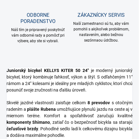
ODBORNE
ZÁKAZNÍCKY SERVIS
PORADENSTVO
Naší zamestnanci sú tu, aby vám
pomohli s akýkoľvek problémom,
Náš tím je pripravený poskytnúť
nastavením, alebo bežnou
vám odborné rady a pomôcť pri
sezónnaou údržbou.
výbere, aby ste si vybrali.
Juniorský bicykel KELLYS KITER 50 24"
je moderný juniorský
bicykel, ktorý kombinuje ľahkosť, výkon a štýl. S odľahčeným 11"
rámom a 24" kolesami je ideálny pre mladých cyklistov, ktorí chcú
posunúť svoje zručnosti na ďalšiu úroveň.
Skvelé jazdné vlastnosti zaisťuje celkom
8 prevodov
s otočným
radením a
plášte Rubena
umožňujúce plynulú jazdu na ceste aj v
miernom teréne. Komfort a spoľahlivosť zaručujú kvalitné
komponenty Shimano
, zatiaľ čo o bezpečnosť bicykla sa starajú
čeľusťové brzdy
. Pohodlné sedlo ladí k celkovému dizajnu bicykla
a dodáva maximálne pohodlie.