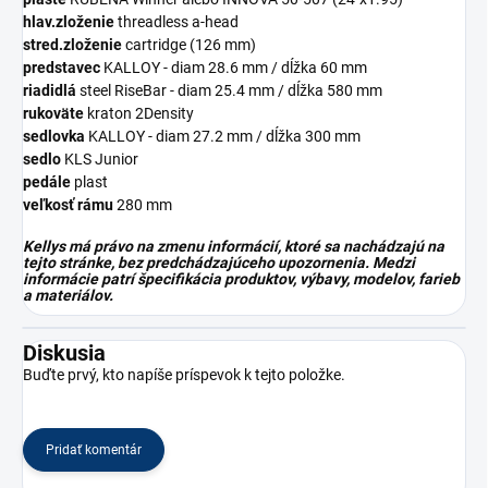
hlav.zloženie
threadless a-head
stred.zloženie
cartridge (126 mm)
predstavec
KALLOY - diam 28.6 mm / dĺžka 60 mm
riadidlá
steel RiseBar - diam 25.4 mm / dĺžka 580 mm
rukoväte
kraton 2Density
sedlovka
KALLOY - diam 27.2 mm / dĺžka 300 mm
sedlo
KLS Junior
pedále
plast
veľkosť rámu
280 mm
Kellys má právo na zmenu informácií, ktoré sa nachádzajú na
tejto stránke, bez predchádzajúceho upozornenia. Medzi
informácie patrí špecifikácia produktov, výbavy, modelov, farieb
a materiálov.
Diskusia
Buďte prvý, kto napíše príspevok k tejto položke.
Pridať komentár