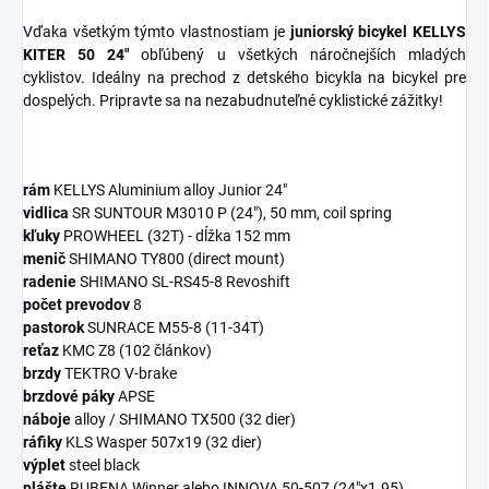
Vďaka všetkým týmto vlastnostiam je
juniorský bicykel KELLYS
KITER 50 24"
obľúbený u všetkých náročnejších mladých
cyklistov. Ideálny na prechod z detského bicykla na bicykel pre
dospelých. Pripravte sa na nezabudnuteľné cyklistické zážitky!
rám
KELLYS Aluminium alloy Junior 24"
vidlica
SR SUNTOUR M3010 P (24"), 50 mm, coil spring
kľuky
PROWHEEL (32T) - dĺžka 152 mm
menič
SHIMANO TY800 (direct mount)
radenie
SHIMANO SL-RS45-8 Revoshift
počet prevodov
8
pastorok
SUNRACE M55-8 (11-34T)
reťaz
KMC Z8 (102 článkov)
brzdy
TEKTRO V-brake
brzdové páky
APSE
náboje
alloy / SHIMANO TX500 (32 dier)
ráfiky
KLS Wasper 507x19 (32 dier)
výplet
steel black
plášte
RUBENA Winner alebo INNOVA 50-507 (24"x1.95)