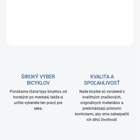
DETAILNÉ INFORMÁCIE
OPÝTAŤ SA
STRÁŽIŤ
ŠIROKÝ VÝBER
KVALITA A
BICYKLOV
SPOĽAHLIVOSŤ
Ponúkame rôzne typy bicyklov, od
Naše bicykle sú vyrobené z
horských po mestské, takže si
kvalitných značkových,
určite vyberiete ten pravý pre
originálnych materiálov a
seba.
predchádzajú prísnymi
kontrolami, aby sme zabezpečili
ich dlhú životnosť.