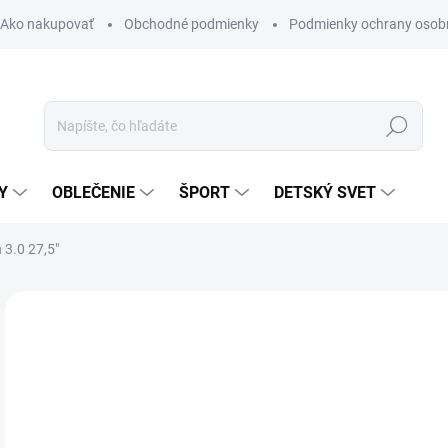
Ako nakupovať
Obchodné podmienky
Podmienky ochrany osob
Hľadať
Y
OBLEČENIE
ŠPORT
DETSKÝ SVET
3.0 27,5"
Neohodnotené
Podrobnosti hodnotenia
ZNAČKA:
KROSS
AKCIA
TIP
47
Jedn
SK
cena