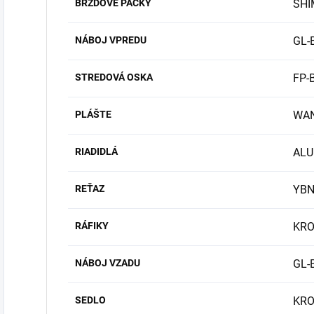
BRZDOVÉ PÁČKY
SHI
NÁBOJ VPREDU
GL-
STREDOVÁ OSKA
FP-
PLÁŠTE
WAN
RIADIDLÁ
ALU
REŤAZ
YBN
RÁFIKY
KR
NÁBOJ VZADU
GL-
SEDLO
KR