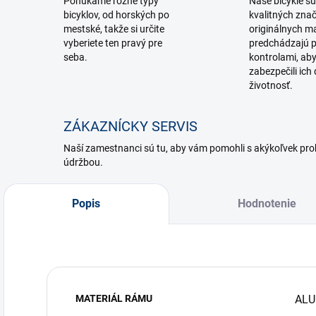
Ponúkame rôzne typy
Naše bicykle sú
bicyklov, od horských po
kvalitných zna
mestské, takže si určite
originálnych ma
vyberiete ten pravý pre
predchádzajú p
seba.
kontrolami, ab
zabezpečili ich 
životnosť.
ZÁKAZNÍCKY SERVIS
Naší zamestnanci sú tu, aby vám pomohli s akýkoľvek p
údržbou.
Popis
Hodnotenie
MATERIÁL RÁMU
ALU