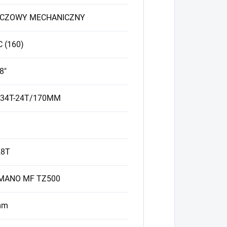
CZOWY MECHANICZNY
C (160)
8"
-34T-24T/170MM
28T
MANO MF TZ500
mm