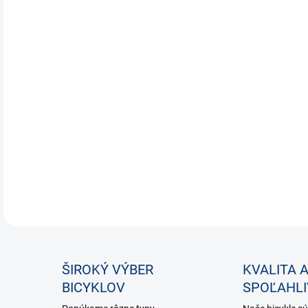
Techn
Rám KRO
Zliatin
tuhosťo
hliník.
T
zlomeni
vlastno
práškom,
mechan
DETA
ŠIROKÝ VÝBER
KVALITA 
BICYKLOV
SPOĽAHL