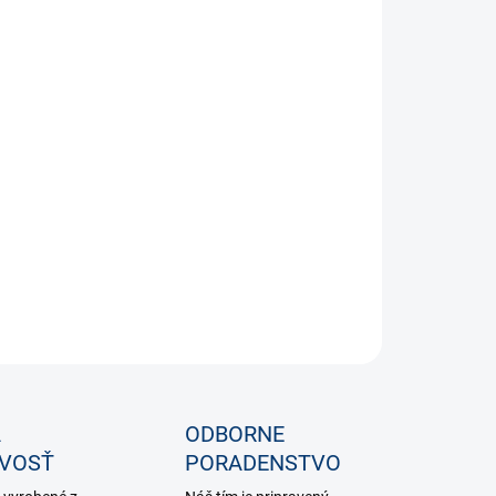
ológia výroby rámu
SS Hexagon 3.0 je vyrobený z
aluminium performance.
a aluminium performance 6061 sa vyznačuje vysokou
u a odolnosťou proti zlomeniu, ako aj ľahkosťou typickou pre
áto špeciálna zliatina dodáva bicyklu tuhosť a odolnosť proti
u. Zároveň ide o pomerne ľahký materiál, ktorý svojimi
sťami dokáže prekvapiť nejedného cyklistu. Rám je lakovaný
 čo sa premieta do jeho trvanlivosti a odolnosti voči
ickému poškodeniu.
ILNÉ INFORMÁCIE
OPÝTAŤ SA
STRÁŽIŤ
A
ODBORNE
IVOSŤ
PORADENSTVO