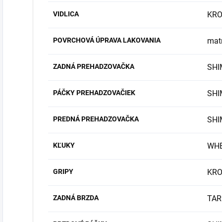
VIDLICA
KR
POVRCHOVÁ ÚPRAVA LAKOVANIA
mat
ZADNÁ PREHADZOVAČKA
SHI
PÁČKY PREHADZOVAČIEK
SHI
PREDNÁ PREHADZOVAČKA
SHI
KĽUKY
WHE
GRIPY
KRO
ZADNÁ BRZDA
TAR