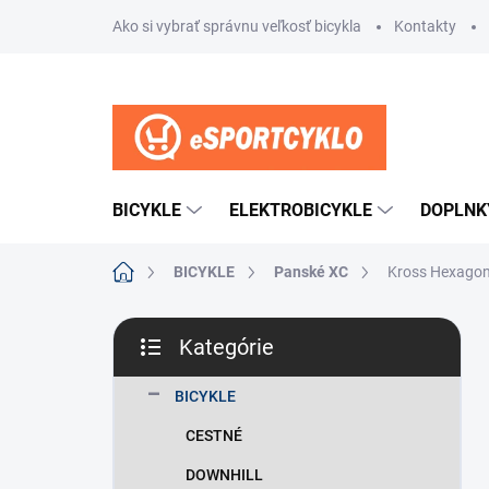
Prejsť
Ako si vybrať správnu veľkosť bicykla
Kontakty
na
obsah
BICYKLE
ELEKTROBICYKLE
DOPLNK
Domov
BICYKLE
Panské XC
Kross Hexagon 
B
Kategórie
o
Preskočiť
č
kategórie
n
BICYKLE
ý
CESTNÉ
p
a
DOWNHILL