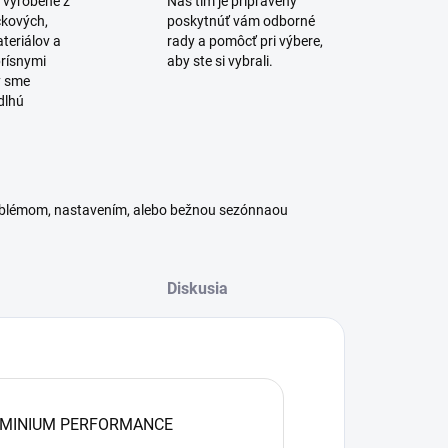
 vyrobené z
Náš tím je pripravený
čkových,
poskytnúť vám odborné
teriálov a
rady a pomôcť pri výbere,
rísnymi
aby ste si vybrali.
y sme
dlhú
roblémom, nastavením, alebo bežnou sezónnaou
Diskusia
MINIUM PERFORMANCE