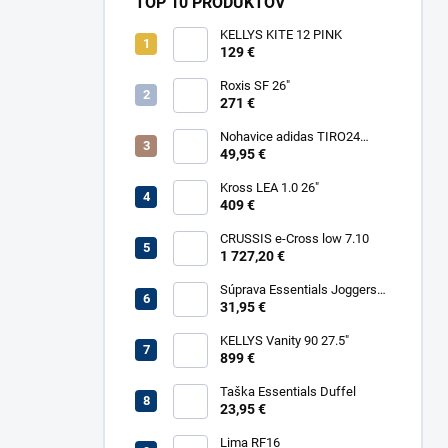
TOP 10 PRODUKTOV
KELLYS KITE 12 PINK
129 €
Roxis SF 26"
271 €
Nohavice adidas TIRO24
TRPTW
49,95 €
Kross LEA 1.0 26"
409 €
CRUSSIS e-Cross low 7.10
1 727,20 €
Súprava Essentials Joggers
Kids
31,95 €
KELLYS Vanity 90 27.5"
899 €
Taška Essentials Duffel
23,95 €
Lima RF16