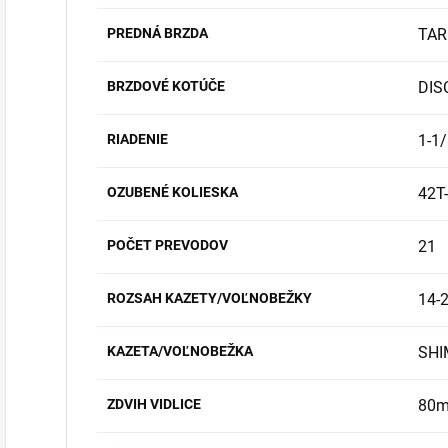
PREDNÁ BRZDA
TAR
BRZDOVÉ KOTÚČE
DIS
RIADENIE
1-1/
OZUBENÉ KOLIESKA
42T
POČET PREVODOV
21
ROZSAH KAZETY/VOĽNOBEŽKY
14-
KAZETA/VOĽNOBEŽKA
SHI
ZDVIH VIDLICE
80