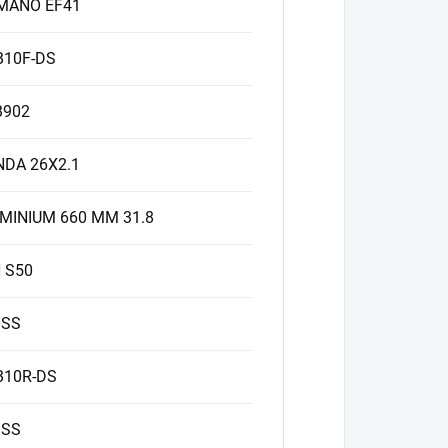
MANO EF41
B10F-DS
B902
DA 26X2.1
MINIUM 660 MM 31.8
 S50
OSS
B10R-DS
OSS