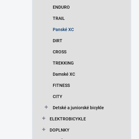
n
ENDURO
e
l
TRAIL
Panské XC
DIRT
CROSS
TREKKING
Damské XC
FITNESS
CITY
Detské a juniorské bicykle
ELEKTROBICYKLE
DOPLNKY