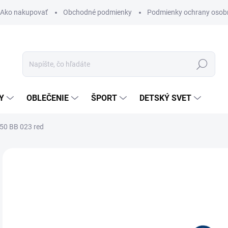
Ako nakupovať
Obchodné podmienky
Podmienky ochrany osob
Hľadať
Y
OBLEČENIE
ŠPORT
DETSKÝ SVET
50 BB 023 red
Neohodnotené
Podrobnosti hodnotenia
ZNAČKA:
KELLYS
42
Jedn
SK
cena