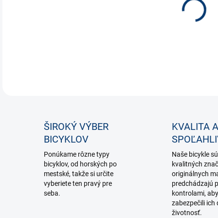
DETA
ŠIROKÝ VÝBER
KVALITA 
BICYKLOV
SPOĽAHL
Ponúkame rôzne typy
Naše bicykle sú
bicyklov, od horských po
kvalitných zna
mestské, takže si určite
originálnych ma
vyberiete ten pravý pre
predchádzajú p
seba.
kontrolami, ab
zabezpečili ich 
životnosť.