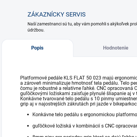
ZÁKAZNÍCKY SERVIS
Naší zamestnanci sú tu, aby vám pomohli s akýkoľvek p
údržbou.
Popis
Hodnotenie
Platformové pedále KLS FLAT 50 023 majú ergonomický
a zároveň minimalizuje hmotnosť tela pedálu. Telo pedál
čomu je robustné a relatívne ľahké. CNC opracovaná 
guľôčkovými ložiskami zaisťuje plynulé šliapanie aj v
Konkávne tvarované telo pedálu s 10 pinmy umiestnen
grip aj v najostrejších zákrutách pri jazde v bikeparkoc
Konkávne telo pedálu s ergonomickou platformo
guľôčkové ložiská v kombinácií s CNC opracov