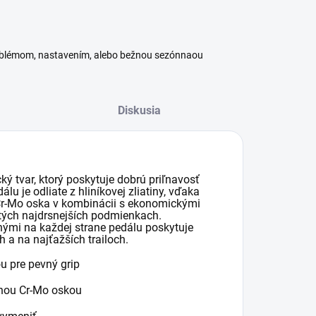
roblémom, nastavením, alebo bežnou sezónnaou
Diskusia
 tvar, ktorý poskytuje dobrú priľnavosť
u je odliate z hliníkovej zliatiny, vďaka
Cr-Mo oska v kombinácii s ekonomickými
 tých najdrsnejších podmienkach.
ými na každej strane pedálu poskytuje
h a na najťažších trailoch.
u pre pevný grip
anou Cr-Mo oskou