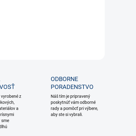
−
+
Pridať do košíka
ILNÉ INFORMÁCIE
OPÝTAŤ SA
STRÁŽIŤ
A
ODBORNE
IVOSŤ
PORADENSTVO
 vyrobené z
Náš tím je pripravený
čkových,
poskytnúť vám odborné
teriálov a
rady a pomôcť pri výbere,
rísnymi
aby ste si vybrali.
y sme
dlhú