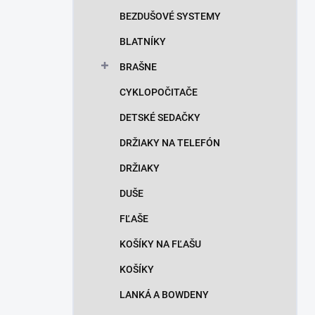
n
BEZDUŠOVÉ SYSTEMY
e
l
BLATNÍKY
BRAŠNE
CYKLOPOČITAČE
DETSKÉ SEDAČKY
DRŽIAKY NA TELEFÓN
DRŽIAKY
DUŠE
FĽAŠE
KOŠÍKY NA FĽAŠU
KOŠÍKY
LANKÁ A BOWDENY