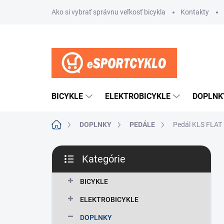
Prejsť
Ako si vybrať správnu veľkosť bicykla
Kontakty
na
obsah
BICYKLE
ELEKTROBICYKLE
DOPLNK
Domov
DOPLNKY
PEDÁLE
Pedál KLS FLAT 
B
Kategórie
o
Preskočiť
č
kategórie
n
BICYKLE
ý
ELEKTROBICYKLE
p
a
DOPLNKY