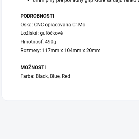
8mm piny pre poriadny grip ktoré sa dajú ľahko
PODROBNOSTI
Oska: CNC opracovaná Cr-Mo
Ložiská: guľôčkové
Hmotnosť: 490g
Rozmery: 117mm x 104mm x 20mm
MOŽNOSTI
Farba: Black, Blue, Red