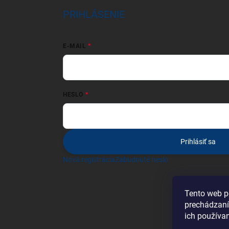
PRIHLÁSENIE
E-MAIL
HESLO
Prihlásiť sa
Nová registrácia
Zabudnuté heslo
Tento web p
prechádzaní
ich používa