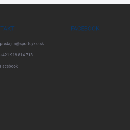
TAKT
FACEBOOK
predajna
@
sportcyklo.sk
+421 918 814 713
Facebook