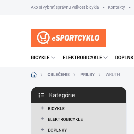
Prejsť
Ako si vybrať správnu veľkosť bicykla
Kontakty
na
obsah
BICYKLE
ELEKTROBICYKLE
DOPLNK
Domov
OBLEČENIE
PRILBY
WRUTH
B
Kategórie
o
Preskočiť
č
kategórie
n
BICYKLE
ý
ELEKTROBICYKLE
p
a
DOPLNKY