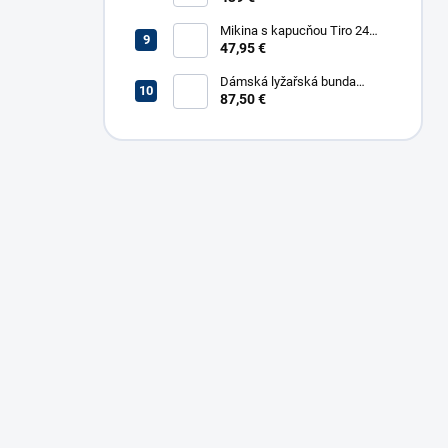
Mikina s kapucňou Tiro 24
Sweat
47,95 €
Dámská lyžařská bunda
Husky Golora
87,50 €