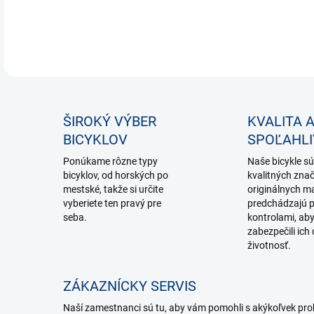
DETA
ŠIROKÝ VÝBER
KVALITA 
BICYKLOV
SPOĽAHL
Ponúkame rôzne typy
Naše bicykle sú
bicyklov, od horských po
kvalitných zna
mestské, takže si určite
originálnych ma
vyberiete ten pravý pre
predchádzajú p
seba.
kontrolami, ab
zabezpečili ich 
životnosť.
ZÁKAZNÍCKY SERVIS
Naší zamestnanci sú tu, aby vám pomohli s akýkoľvek p