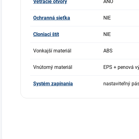
Vetracie otvory
ÁNO
Ochranná sieťka
NIE
Cloniaci štít
NIE
Vonkajší materiál
ABS
Vnútorný materiál
EPS + penová vý
Systém zapínania
nastaviteľný pá