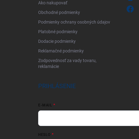
Ako nakupovať
Obchodné podmienky
Podmienky ochrany osobných údajov
Platobné podmienky
Dodacie podmienky
Reklamačné podmienky
Zodpovednosť za vady tovaru,
reklamácie
PRIHLÁSENIE
E-MAIL
HESLO