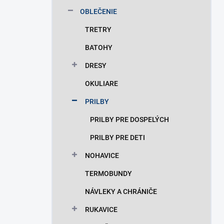
n
OBLEČENIE
e
l
TRETRY
BATOHY
DRESY
OKULIARE
PRILBY
PRILBY PRE DOSPELÝCH
PRILBY PRE DETI
NOHAVICE
TERMOBUNDY
NÁVLEKY A CHRÁNIČE
RUKAVICE