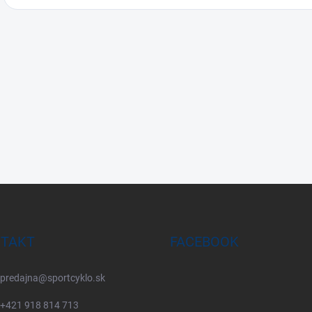
TAKT
FACEBOOK
predajna
@
sportcyklo.sk
+421 918 814 713