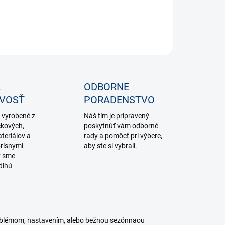
ILNÉ INFORMÁCIE
OPÝTAŤ SA
STRÁŽIŤ
A
ODBORNE
IVOSŤ
PORADENSTVO
 vyrobené z
Náš tím je pripravený
čkových,
poskytnúť vám odborné
teriálov a
rady a pomôcť pri výbere,
rísnymi
aby ste si vybrali.
y sme
dlhú
roblémom, nastavením, alebo bežnou sezónnaou