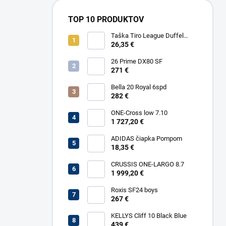
TOP 10 PRODUKTOV
Taška Tiro League Duffel
Small
26,35 €
26 Prime DX80 SF
271 €
Bella 20 Royal 6spd
282 €
ONE-Cross low 7.10
1 727,20 €
ADIDAS čiapka Pompom
18,35 €
CRUSSIS ONE-LARGO 8.7
1 999,20 €
Roxis SF24 boys
267 €
KELLYS Cliff 10 Black Blue
439 €