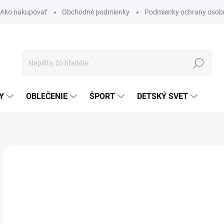
Ako nakupovať
Obchodné podmienky
Podmienky ochrany osob
Hľadať
Y
OBLEČENIE
ŠPORT
DETSKÝ SVET
Neohodnotené
Podrobnosti hodnotenia
ZNAČKA:
TEMPIS
31
Jedn
ZVO
cena
VAR