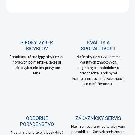
OPÝTAŤ SA
STRÁŽIŤ
ŠIROKÝ VÝBER
KVALITA A
BICYKLOV
SPOĽAHLIVOSŤ
Ponúkame rôzne typy bicyklov, od
Naše bicykle sú vyrobené z
horských po mestské, takže si
kvalitných značkových,
určite vyberiete ten pravý pre
originálnych materiálov a
seba.
predchádzajú prísnymi
kontrolami, aby sme zabezpečili
ich dlhú životnosť.
ODBORNE
ZÁKAZNÍCKY SERVIS
PORADENSTVO
Naší zamestnanci sú tu, aby vám
pomohli s akýkoľvek problémom,
Náš tím je pripravený poskytnúť