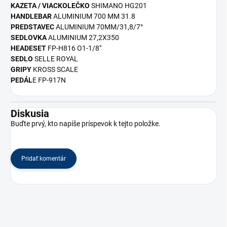
KAZETA / VIACKOLEČKO
SHIMANO HG201
HANDLEBAR
ALUMINIUM 700 MM 31.8
PREDSTAVEC
ALUMINIUM 70MM/31,8/7°
SEDLOVKA
ALUMINIUM 27,2X350
HEADESET
FP-H816 O1-1/8"
SEDLO
SELLE ROYAL
GRIPY
KROSS SCALE
PEDÁL
E FP-917N
Diskusia
Buďte prvý, kto napíše príspevok k tejto položke.
Pridať komentár