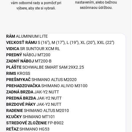
nastavením, alebo bežnou
vám odborné rady a pomôcť pri
sezónnaou údržbou.
výbere, aby ste si vybrali.
RÁM
ALUMINIUM LITE
VEĽKOSŤ RÁMU
S (16"), M (17"), L (19"), XL (20"), XXL (22")
VIDICA
SR SUNTOUR XCM RL
PREDNÝ
NÁBOJ MT200
ZADNÝ NÁBOJ
MT200-B
PLÁŠTE
SCHWALBE SMART SAM 29X2.25
RIMS
KROSS
PREŠMYKAČ
SHIMANO ALTUS M2020
PREHADZOVAČKA
SHIMANO ALIVIO M3100
ZADNÁ BRZDA
JAK-Y2 NUTT
PREDNÁ BRZDA
JAK-Y2 NUTT
BRZDOVÉ PÁKY
JAK-Y2 NUTT
RADENIE
SHIMANO ALTUS M2010
KĽUČKY
SHIMANO MT101
STREDOVÉ ZLOŽENIE
FP-B902
REŤAZ
SHIMANO HG53