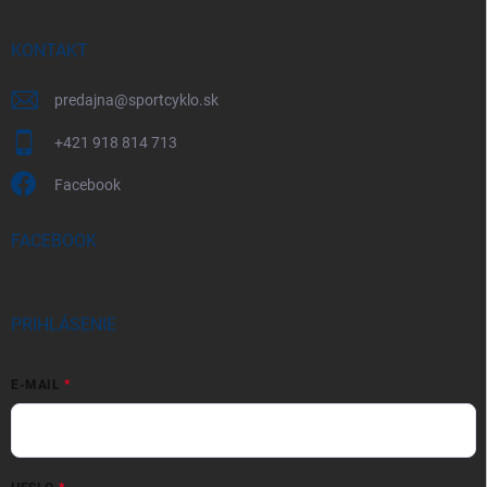
KONTAKT
predajna
@
sportcyklo.sk
+421 918 814 713
Facebook
FACEBOOK
PRIHLÁSENIE
E-MAIL