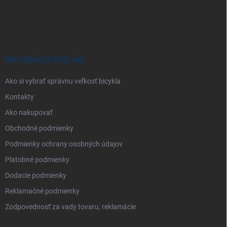
Z
á
p
ä
t
i
INFORMÁCIE PRE VÁS
e
Ako si vybrať správnu veľkosť bicykla
Kontakty
Ako nakupovať
Obchodné podmienky
Podmienky ochrany osobných údajov
Platobné podmienky
Dodacie podmienky
Reklamačné podmienky
Zodpovednosť za vady tovaru, reklamácie