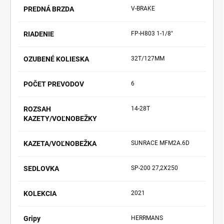
PREDNÁ BRZDA
V-BRAKE
RIADENIE
FP-H803 1-1/8"
OZUBENÉ KOLIESKA
32T/127MM
POČET PREVODOV
6
ROZSAH
14-28T
KAZETY/VOĽNOBEŽKY
KAZETA/VOĽNOBEŽKA
SUNRACE MFM2A.6D
SEDLOVKA
SP-200 27,2X250
KOLEKCIA
2021
Gripy
HERRMANS