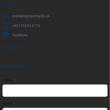
KONTAKT
predajna
@
sportcyklo.sk
+421 918 814 713
Facebook
FACEBOOK
PRIHLÁSENIE
E-MAIL
HESLO