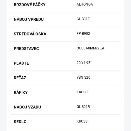
BRZDOVÉ PÁČKY
ALHONGA
NÁBOJ VPREDU
GL-B01F
STREDOVÁ OSKA
FP-B902
PREDSTAVEC
OCEL 60MM/25,4
PLÁŠTE
20"x1,95"
REŤAZ
YBN S20
RÁFIKY
KROSS
NÁBOJ VZADU
GL-B01R
SEDLO
KROSS