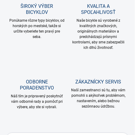
ŠIROKÝ VÝBER
KVALITA A
BICYKLOV
SPOĽAHLIVOSŤ
Ponúkame rôzne typy bicyklov, od
Naše bicykle sú vyrobené z
horských po mestské, takže si
kvalitných značkových,
určite vyberiete ten pravý pre
originálnych materiálov a
seba.
predchádzajú prísnymi
kontrolami, aby sme zabezpečili
ich dlhú životnosť.
ODBORNE
ZÁKAZNÍCKY SERVIS
PORADENSTVO
Naší zamestnanci sú tu, aby vám
pomohli s akýkoľvek problémom,
Náš tím je pripravený poskytnúť
nastavením, alebo bežnou
vám odborné rady a pomôcť pri
sezónnaou údržbou.
výbere, aby ste si vybrali.