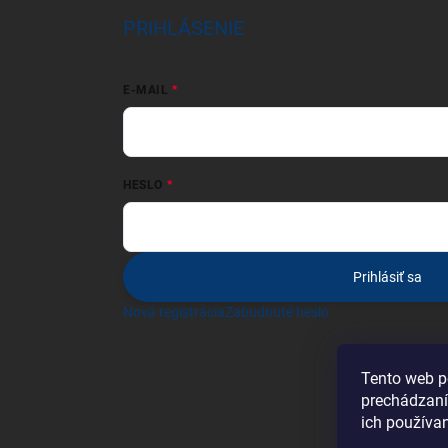
PRIHLÁSENIE
E-MAIL
HESLO
Prihlásiť sa
Nová registrácia
Zabudnuté heslo
Tento web p
prechádzaní
ich používa