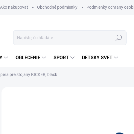
Ako nakupovať
Obchodné podmienky
Podmienky ochrany osob
Hľadať
Y
OBLEČENIE
ŠPORT
DETSKÝ SVET
era pre stojany KICKER, black
Neohodnotené
Podrobnosti hodnotenia
ZNAČKA:
KELLYS
0,
Jedn
SK
cena