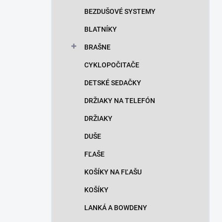
n
BEZDUŠOVÉ SYSTEMY
e
l
BLATNÍKY
BRAŠNE
CYKLOPOČITAČE
DETSKÉ SEDAČKY
DRŽIAKY NA TELEFÓN
DRŽIAKY
DUŠE
FĽAŠE
KOŠÍKY NA FĽAŠU
KOŠÍKY
LANKÁ A BOWDENY