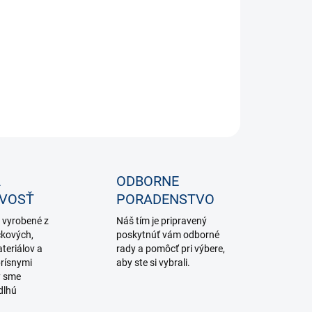
−
+
Pridať do košíka
ILNÉ INFORMÁCIE
OPÝTAŤ SA
STRÁŽIŤ
A
ODBORNE
IVOSŤ
PORADENSTVO
 vyrobené z
Náš tím je pripravený
čkových,
poskytnúť vám odborné
teriálov a
rady a pomôcť pri výbere,
rísnymi
aby ste si vybrali.
y sme
dlhú