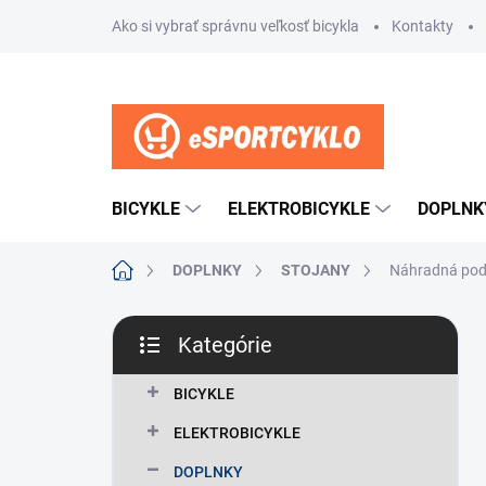
Prejsť
Ako si vybrať správnu veľkosť bicykla
Kontakty
na
obsah
BICYKLE
ELEKTROBICYKLE
DOPLNK
Domov
DOPLNKY
STOJANY
Náhradná podp
B
Kategórie
o
Preskočiť
č
kategórie
n
BICYKLE
ý
ELEKTROBICYKLE
p
a
DOPLNKY