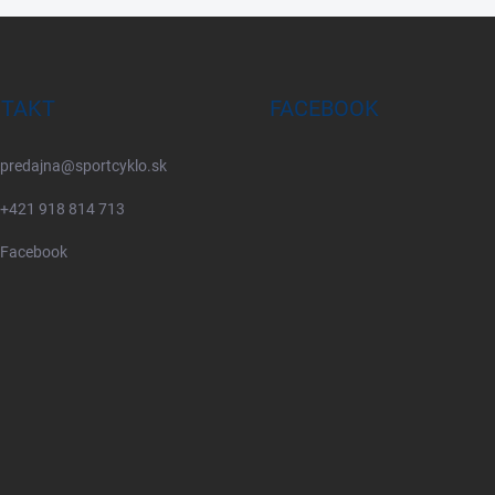
TAKT
FACEBOOK
predajna
@
sportcyklo.sk
+421 918 814 713
Facebook