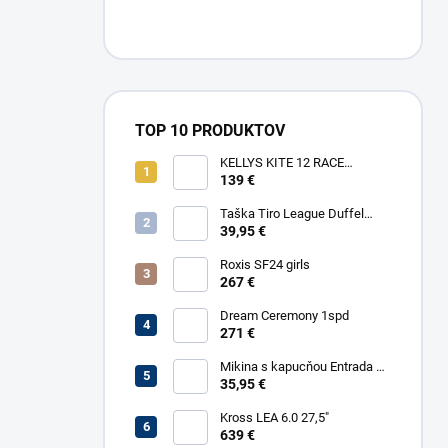
TOP 10 PRODUKTOV
KELLYS KITE 12 RACE
YELLOW
139 €
Taška Tiro League Duffel
Large
39,95 €
Roxis SF24 girls
267 €
Dream Ceremony 1spd
271 €
Mikina s kapucňou Entrada 22
Sweat
35,95 €
Kross LEA 6.0 27,5"
639 €