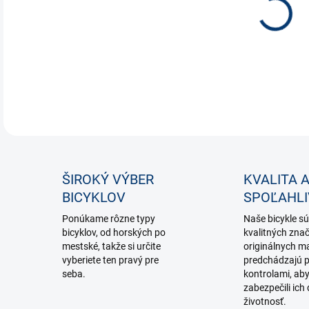
DETA
ŠIROKÝ VÝBER
KVALITA 
BICYKLOV
SPOĽAHL
Ponúkame rôzne typy
Naše bicykle sú
bicyklov, od horských po
kvalitných zna
mestské, takže si určite
originálnych ma
vyberiete ten pravý pre
predchádzajú p
seba.
kontrolami, ab
zabezpečili ich 
životnosť.