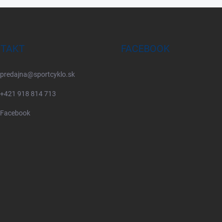
TAKT
FACEBOOK
predajna
@
sportcyklo.sk
+421 918 814 713
Facebook