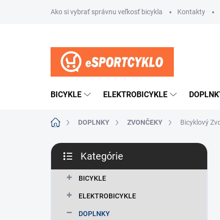
Prejsť
Ako si vybrať správnu veľkosť bicykla
Kontakty
na
obsah
BICYKLE
ELEKTROBICYKLE
DOPLNK
Domov
DOPLNKY
ZVONČEKY
Bicyklový Zv
B
Kategórie
o
Preskočiť
č
kategórie
n
BICYKLE
ý
ELEKTROBICYKLE
p
a
DOPLNKY