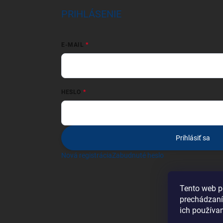
PRIHLÁSENIE
E-MAIL
HESLO
Prihlásiť sa
Nová registrácia
Zabudnuté heslo
Tento web p
prechádzaní
ich používa