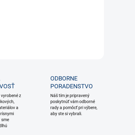
−
+
Pridať do košíka
ILNÉ INFORMÁCIE
OPÝTAŤ SA
STRÁŽIŤ
A
ODBORNE
IVOSŤ
PORADENSTVO
 vyrobené z
Náš tím je pripravený
čkových,
poskytnúť vám odborné
teriálov a
rady a pomôcť pri výbere,
rísnymi
aby ste si vybrali.
y sme
dlhú