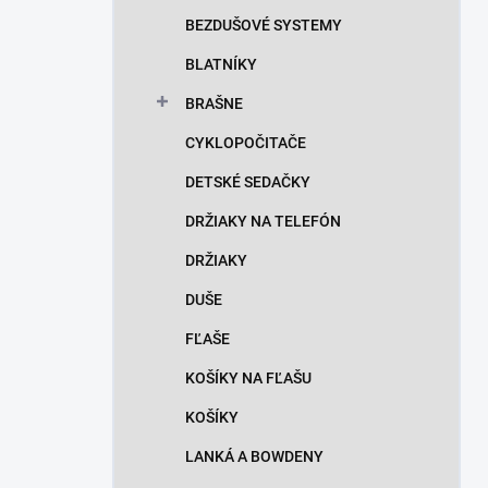
n
BEZDUŠOVÉ SYSTEMY
e
l
BLATNÍKY
BRAŠNE
CYKLOPOČITAČE
DETSKÉ SEDAČKY
DRŽIAKY NA TELEFÓN
DRŽIAKY
DUŠE
FĽAŠE
KOŠÍKY NA FĽAŠU
KOŠÍKY
LANKÁ A BOWDENY