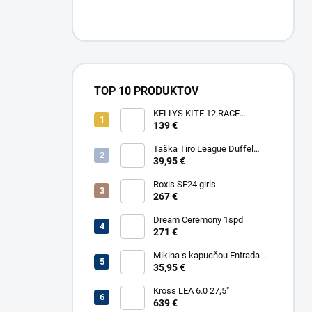
TOP 10 PRODUKTOV
KELLYS KITE 12 RACE
YELLOW
139 €
Taška Tiro League Duffel
Large
39,95 €
Roxis SF24 girls
267 €
Dream Ceremony 1spd
271 €
Mikina s kapucňou Entrada 22
Sweat
35,95 €
Kross LEA 6.0 27,5"
639 €