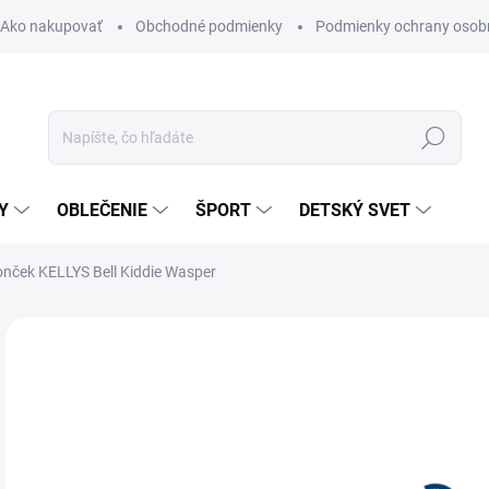
Ako nakupovať
Obchodné podmienky
Podmienky ochrany osob
Hľadať
Y
OBLEČENIE
ŠPORT
DETSKÝ SVET
onček KELLYS Bell Kiddie Wasper
Neohodnotené
Podrobnosti hodnotenia
ZNAČKA:
KELLYS
9,
Jedn
SK
cena