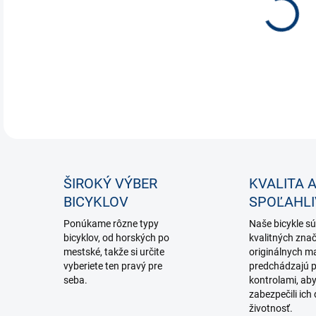
DETA
ŠIROKÝ VÝBER
KVALITA 
BICYKLOV
SPOĽAHL
Ponúkame rôzne typy
Naše bicykle sú
bicyklov, od horských po
kvalitných zna
mestské, takže si určite
originálnych ma
vyberiete ten pravý pre
predchádzajú p
seba.
kontrolami, ab
zabezpečili ich 
životnosť.