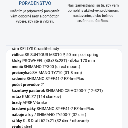
PORADENSTVO
Naší zamestnanci sú tu, aby vám
pomohli s akýkoľvek problémom,
Náš tím je pripravený poskytnúť
nastavením, alebo bežnou
vám odborné rady a pomôcť pri
sezónnaou údržbou.
výbere, aby ste si vybrali.
rám
KELLYS Crosslite Lady
vidlica
SR SUNTOUR M3010 P, 50 mm, coil spring
kľuky
PROWHEEL (48x38x28T) - dĺžka 170 mm
menič
SHIMANO TY300 (direct mount)
prešmykač
SHIMANO TY710 (31.8 mm)
radenie
SHIMANO ST-EF41-7 EZ-fire Plus
počet prevodov
21
kazetový pastorok
SHIMANO CS-HG200-7 (12-32T)
reťaz
KMC Z7 (114 článkov)
brzdy
APSE V-brake
brzdové páky
SHIMANO ST-EF41-7 EZ-fire Plus
náboje
alloy / SHIMANO TY500-7 (32 dier)
ráfiky
KLS Draft 622x21 (32 dier / nitované)
výplet
steel