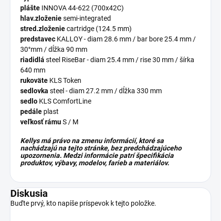
plášte
INNOVA 44-622 (700x42C)
hlav.zloženie
semi-integrated
stred.zloženie
cartridge (124.5 mm)
predstavec
KALLOY - diam 28.6 mm / bar bore 25.4 mm /
30°mm / dĺžka 90 mm
riadidlá
steel RiseBar - diam 25.4 mm / rise 30 mm / šírka
640 mm
rukoväte
KLS Token
sedlovka
steel - diam 27.2 mm / dĺžka 330 mm
sedlo
KLS ComfortLine
pedále
plast
veľkosť rámu
S / M
Kellys má právo na zmenu informácií, ktoré sa
nachádzajú na tejto stránke, bez predchádzajúceho
upozornenia. Medzi informácie patrí špecifikácia
produktov, výbavy, modelov, farieb a materiálov.
Diskusia
Buďte prvý, kto napíše príspevok k tejto položke.