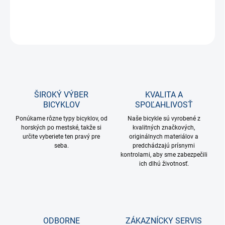
DETAILNÉ INFORMÁCIE
OPÝTAŤ SA
STRÁŽIŤ
ŠIROKÝ VÝBER
KVALITA A
BICYKLOV
SPOĽAHLIVOSŤ
Ponúkame rôzne typy bicyklov, od
Naše bicykle sú vyrobené z
horských po mestské, takže si
kvalitných značkových,
určite vyberiete ten pravý pre
originálnych materiálov a
seba.
predchádzajú prísnymi
kontrolami, aby sme zabezpečili
ich dlhú životnosť.
ODBORNE
ZÁKAZNÍCKY SERVIS