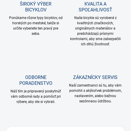
ŠIROKÝ VÝBER
KVALITA A
BICYKLOV
SPOĽAHLIVOSŤ
Ponúkame rôzne typy bicyklov, od
Naše bicykle sú vyrobené z
horských po mestské, takže si
kvalitných značkových,
určite vyberiete ten pravý pre
originálnych materiálov a
seba.
predchádzajú prísnymi
kontrolami, aby sme zabezpečili
ich dlhú životnosť.
ODBORNE
ZÁKAZNÍCKY SERVIS
PORADENSTVO
Naší zamestnanci sú tu, aby vám
pomohli s akýkoľvek problémom,
Náš tím je pripravený poskytnúť
nastavením, alebo bežnou
vám odborné rady a pomôcť pri
sezónnaou údržbou.
výbere, aby ste si vybrali.