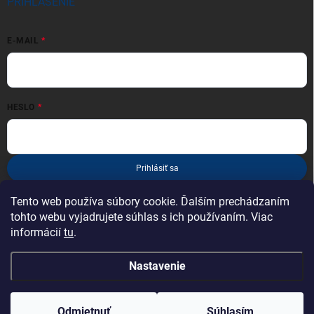
PRIHLÁSENIE
E-MAIL
HESLO
Prihlásiť sa
Nová registrácia
Zabudnuté heslo
Tento web používa súbory cookie. Ďalším prechádzaním
tohto webu vyjadrujete súhlas s ich používaním. Viac
informácií
tu
.
Nastavenie
Copyright 2026
esportcyklo.sk
. Všetky práva vyhradené.
Odmietnuť
Súhlasím