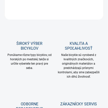
DETAILNÉ INFORMÁCIE
OPÝTAŤ SA
STRÁŽIŤ
ŠIROKÝ VÝBER
KVALITA A
BICYKLOV
SPOĽAHLIVOSŤ
Ponúkame rôzne typy bicyklov, od
Naše bicykle sú vyrobené z
horských po mestské, takže si
kvalitných značkových,
určite vyberiete ten pravý pre
originálnych materiálov a
seba.
predchádzajú prísnymi
kontrolami, aby sme zabezpečili
ich dlhú životnosť.
ODBORNE
ZÁKAZNÍCKY SERVIS