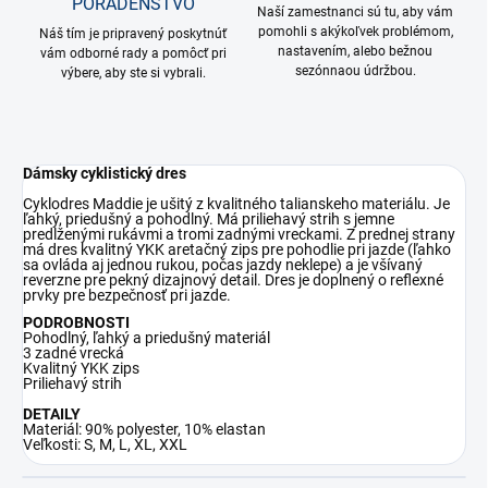
PORADENSTVO
Naší zamestnanci sú tu, aby vám
pomohli s akýkoľvek problémom,
Náš tím je pripravený poskytnúť
nastavením, alebo bežnou
vám odborné rady a pomôcť pri
sezónnaou údržbou.
výbere, aby ste si vybrali.
Dámsky cyklistický dres
Cyklodres Maddie je ušitý z kvalitného talianskeho materiálu. Je
ľahký, priedušný a pohodlný. Má priliehavý strih s jemne
predlženými rukávmi a tromi zadnými vreckami. Z prednej strany
má dres kvalitný YKK aretačný zips pre pohodlie pri jazde (ľahko
sa ovláda aj jednou rukou, počas jazdy neklepe) a je všívaný
reverzne pre pekný dizajnový detail. Dres je doplnený o reflexné
prvky pre bezpečnosť pri jazde.
PODROBNOSTI
Pohodlný, ľahký a priedušný materiál
3 zadné vrecká
Kvalitný YKK zips
Priliehavý strih
DETAILY
Materiál: 90% polyester, 10% elastan
Veľkosti: S, M, L, XL, XXL