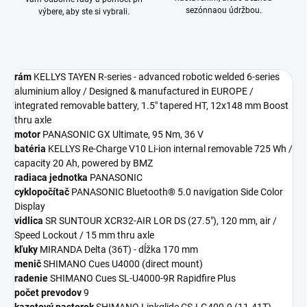
sezónnaou údržbou.
výbere, aby ste si vybrali.
rám
KELLYS TAYEN R-series - advanced robotic welded 6-series
aluminium alloy / Designed & manufactured in EUROPE /
integrated removable battery, 1.5" tapered HT, 12x148 mm Boost
thru axle
motor
PANASONIC GX Ultimate, 95 Nm, 36 V
batéria
KELLYS Re-Charge V10 Li-ion internal removable 725 Wh /
capacity 20 Ah, powered by BMZ
radiaca jednotka
PANASONIC
cyklopočítač
PANASONIC Bluetooth® 5.0 navigation Side Color
Display
vidlica
SR SUNTOUR XCR32-AIR LOR DS (27.5"), 120 mm, air /
Speed Lockout / 15 mm thru axle
kľuky
MIRANDA Delta (36T) - dĺžka 170 mm
menič
SHIMANO Cues U4000 (direct mount)
radenie
SHIMANO Cues SL-U4000-9R Rapidfire Plus
počet prevodov
9