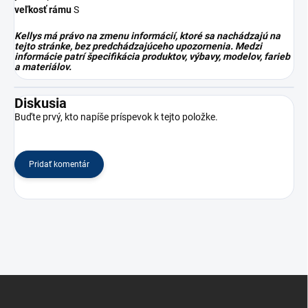
veľkosť rámu
S
Kellys má právo na zmenu informácií, ktoré sa nachádzajú na
tejto stránke, bez predchádzajúceho upozornenia. Medzi
informácie patrí špecifikácia produktov, výbavy, modelov, farieb
a materiálov.
Diskusia
Buďte prvý, kto napíše príspevok k tejto položke.
Pridať komentár
Z
á