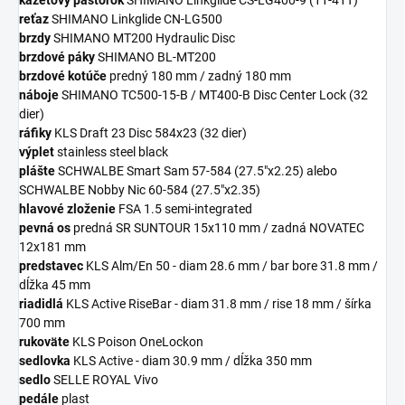
kazetový pastorok
SHIMANO Linkglide CS-LG400-9 (11-41T)
reťaz
SHIMANO Linkglide CN-LG500
brzdy
SHIMANO MT200 Hydraulic Disc
brzdové páky
SHIMANO BL-MT200
brzdové kotúče
predný 180 mm / zadný 180 mm
náboje
SHIMANO TC500-15-B / MT400-B Disc Center Lock (32
dier)
ráfiky
KLS Draft 23 Disc 584x23 (32 dier)
výplet
stainless steel black
plášte
SCHWALBE Smart Sam 57-584 (27.5"x2.25) alebo
SCHWALBE Nobby Nic 60-584 (27.5"x2.35)
hlavové zloženie
FSA 1.5 semi-integrated
pevná os
predná SR SUNTOUR 15x110 mm / zadná NOVATEC
12x181 mm
predstavec
KLS Alm/En 50 - diam 28.6 mm / bar bore 31.8 mm /
dĺžka 45 mm
riadidlá
KLS Active RiseBar - diam 31.8 mm / rise 18 mm / šírka
700 mm
rukoväte
KLS Poison OneLockon
sedlovka
KLS Active - diam 30.9 mm / dĺžka 350 mm
sedlo
SELLE ROYAL Vivo
pedále
plast