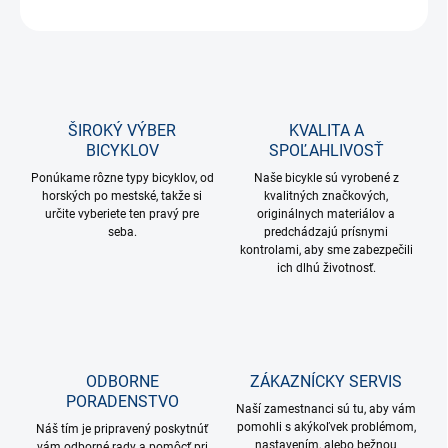
OPÝTAŤ SA
STRÁŽIŤ
ŠIROKÝ VÝBER
KVALITA A
BICYKLOV
SPOĽAHLIVOSŤ
Ponúkame rôzne typy bicyklov, od
Naše bicykle sú vyrobené z
horských po mestské, takže si
kvalitných značkových,
určite vyberiete ten pravý pre
originálnych materiálov a
seba.
predchádzajú prísnymi
kontrolami, aby sme zabezpečili
ich dlhú životnosť.
ODBORNE
ZÁKAZNÍCKY SERVIS
PORADENSTVO
Naší zamestnanci sú tu, aby vám
pomohli s akýkoľvek problémom,
Náš tím je pripravený poskytnúť
nastavením, alebo bežnou
vám odborné rady a pomôcť pri