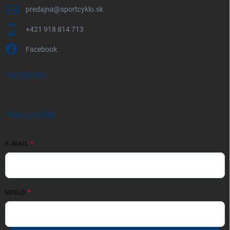
predajna
@
sportcyklo.sk
+421 918 814 713
Facebook
FACEBOOK
PRIHLÁSENIE
E-MAIL
HESLO