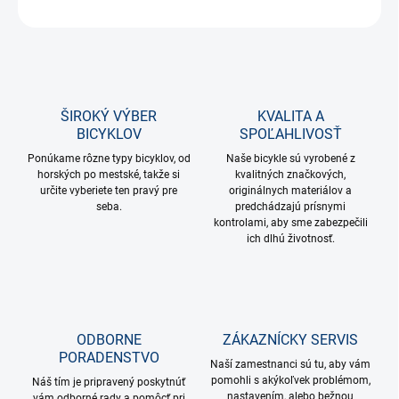
OPÝTAŤ SA
STRÁŽIŤ
ŠIROKÝ VÝBER
KVALITA A
BICYKLOV
SPOĽAHLIVOSŤ
Ponúkame rôzne typy bicyklov, od
Naše bicykle sú vyrobené z
horských po mestské, takže si
kvalitných značkových,
určite vyberiete ten pravý pre
originálnych materiálov a
seba.
predchádzajú prísnymi
kontrolami, aby sme zabezpečili
ich dlhú životnosť.
ODBORNE
ZÁKAZNÍCKY SERVIS
PORADENSTVO
Naší zamestnanci sú tu, aby vám
pomohli s akýkoľvek problémom,
Náš tím je pripravený poskytnúť
nastavením, alebo bežnou
vám odborné rady a pomôcť pri