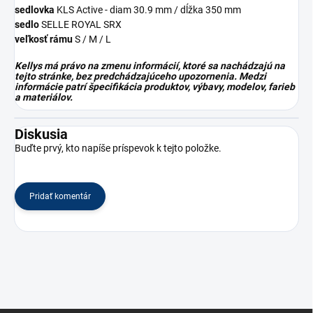
sedlovka
KLS Active - diam 30.9 mm / dĺžka 350 mm
sedlo
SELLE ROYAL SRX
veľkosť rámu
S / M / L
Kellys má právo na zmenu informácií, ktoré sa nachádzajú na
tejto stránke, bez predchádzajúceho upozornenia. Medzi
informácie patrí špecifikácia produktov, výbavy, modelov, farieb
a materiálov.
Diskusia
Buďte prvý, kto napíše príspevok k tejto položke.
Pridať komentár