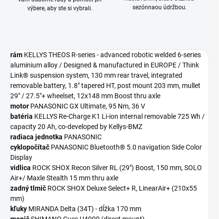
sezónnaou údržbou.
výbere, aby ste si vybrali.
rám
KELLYS THEOS R-series - advanced robotic welded 6-series
aluminium alloy / Designed & manufactured in EUROPE / Think
Link® suspension system, 130 mm rear travel, integrated
removable battery, 1.8" tapered HT, post mount 203 mm, mullet
29" / 27.5"+ wheelset, 12x148 mm Boost thru axle
motor
PANASONIC GX Ultimate, 95 Nm, 36 V
batéria
KELLYS Re-Charge K1 Li-ion internal removable 725 Wh /
capacity 20 Ah, co-developed by Kellys-BMZ
radiaca jednotka
PANASONIC
cyklopočítač
PANASONIC Bluetooth® 5.0 navigation Side Color
Display
vidlica
ROCK SHOX Recon Silver RL (29") Boost, 150 mm, SOLO
Air+/ Maxle Stealth 15 mm thru axle
zadný tlmič
ROCK SHOX Deluxe Select+ R, LinearAir+ (210x55
mm)
kľuky
MIRANDA Delta (34T) - dĺžka 170 mm