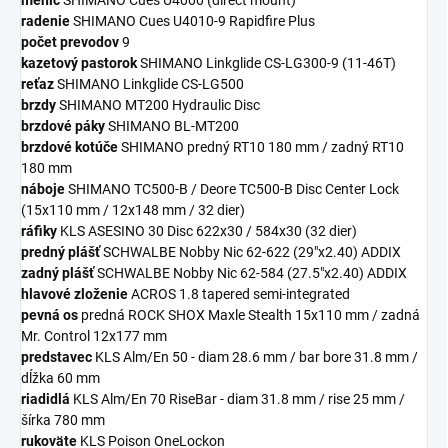
menič
SHIMANO Cues U4000 (direct mount)
radenie
SHIMANO Cues U4010-9 Rapidfire Plus
počet prevodov
9
kazetový pastorok
SHIMANO Linkglide CS-LG300-9 (11-46T)
reťaz
SHIMANO Linkglide CS-LG500
brzdy
SHIMANO MT200 Hydraulic Disc
brzdové páky
SHIMANO BL-MT200
brzdové kotúče
SHIMANO predný RT10 180 mm / zadný RT10
180 mm
náboje
SHIMANO TC500-B / Deore TC500-B Disc Center Lock
(15x110 mm / 12x148 mm / 32 dier)
ráfiky
KLS ASESINO 30 Disc 622x30 / 584x30 (32 dier)
predný plášť
SCHWALBE Nobby Nic 62-622 (29"x2.40) ADDIX
zadný plášť
SCHWALBE Nobby Nic 62-584 (27.5"x2.40) ADDIX
hlavové zloženie
ACROS 1.8 tapered semi-integrated
pevná os
predná ROCK SHOX Maxle Stealth 15x110 mm / zadná
Mr. Control 12x177 mm
predstavec
KLS Alm/En 50 - diam 28.6 mm / bar bore 31.8 mm /
dĺžka 60 mm
riadidlá
KLS Alm/En 70 RiseBar - diam 31.8 mm / rise 25 mm /
šírka 780 mm
rukoväte
KLS Poison OneLockon