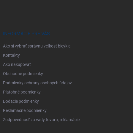
Z
á
p
ä
t
i
INFORMÁCIE PRE VÁS
e
Ako si vybrať správnu veľkosť bicykla
Kontakty
Ako nakupovať
Obchodné podmienky
Podmienky ochrany osobných údajov
Platobné podmienky
Dodacie podmienky
Reklamačné podmienky
Zodpovednosť za vady tovaru, reklamácie