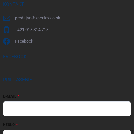
KONTAKT
predajna
@
sportcyklo.sk
+421 918 814 713
Facebook
FACEBOOK
PRIHLÁSENIE
E-MAIL
HESLO