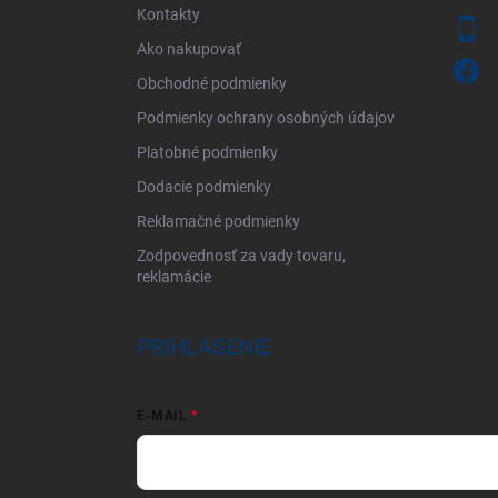
Kontakty
Ako nakupovať
Obchodné podmienky
Podmienky ochrany osobných údajov
Platobné podmienky
Dodacie podmienky
Reklamačné podmienky
Zodpovednosť za vady tovaru,
reklamácie
PRIHLÁSENIE
E-MAIL