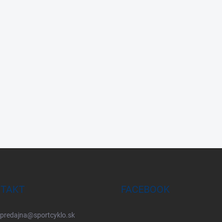
TAKT
FACEBOOK
predajna
@
sportcyklo.sk