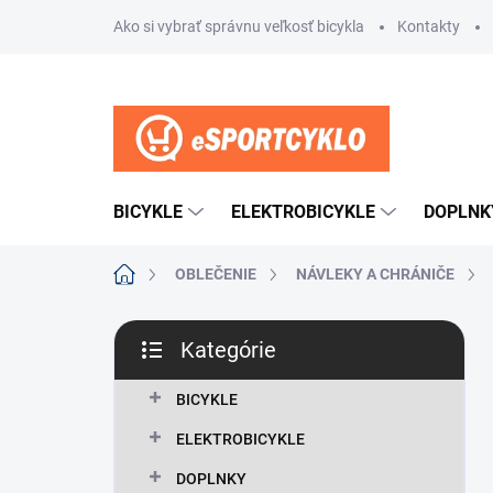
Prejsť
Ako si vybrať správnu veľkosť bicykla
Kontakty
na
obsah
BICYKLE
ELEKTROBICYKLE
DOPLNK
Domov
OBLEČENIE
NÁVLEKY A CHRÁNIČE
B
Kategórie
o
Preskočiť
č
kategórie
n
BICYKLE
ý
ELEKTROBICYKLE
p
a
DOPLNKY