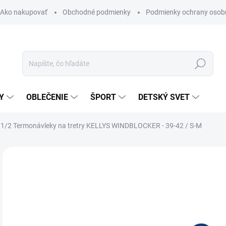
Ako nakupovať
Obchodné podmienky
Podmienky ochrany osob
Hľadať
Y
OBLEČENIE
ŠPORT
DETSKÝ SVET
1/2 Termonávleky na tretry KELLYS WINDBLOCKER - 39-42 / S-M
Neohodnotené
Podrobnosti hodnotenia
ZNAČKA:
KELLYS
18
Jedn
SK
cena