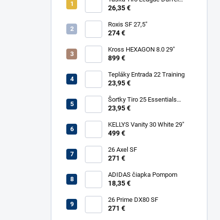
Small
26,35 €
Roxis SF 27,5"
274 €
Kross HEXAGON 8.0 29"
899 €
Tepláky Entrada 22 Training
23,95 €
Šortky Tiro 25 Essentials
Woven
23,95 €
KELLYS Vanity 30 White 29"
499 €
26 Axel SF
271 €
ADIDAS čiapka Pompom
18,35 €
26 Prime DX80 SF
271 €