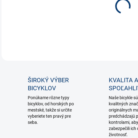
DETA
ŠIROKÝ VÝBER
KVALITA 
BICYKLOV
SPOĽAHL
Ponúkame rôzne typy
Naše bicykle sú
bicyklov, od horských po
kvalitných zna
mestské, takže si určite
originálnych ma
vyberiete ten pravý pre
predchádzajú p
seba.
kontrolami, ab
zabezpečili ich 
životnosť.