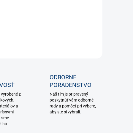
−
+
Pridať do košíka
ILNÉ INFORMÁCIE
OPÝTAŤ SA
STRÁŽIŤ
A
ODBORNE
IVOSŤ
PORADENSTVO
 vyrobené z
Náš tím je pripravený
čkových,
poskytnúť vám odborné
teriálov a
rady a pomôcť pri výbere,
rísnymi
aby ste si vybrali.
y sme
dlhú